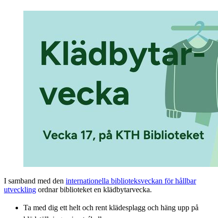
I samband med den
internationella biblioteksveckan för hållbar
utveckling
ordnar biblioteket en klädbytarvecka.
Ta med dig ett helt och rent klädesplagg och häng upp på