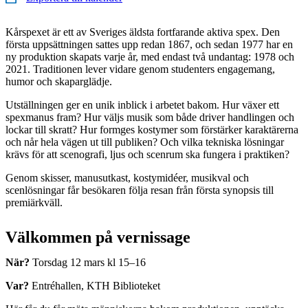
Kårspexet är ett av Sveriges äldsta fortfarande aktiva spex. Den
första uppsättningen sattes upp redan 1867, och sedan 1977 har en
ny produktion skapats varje år, med endast två undantag: 1978 och
2021. Traditionen lever vidare genom studenters engagemang,
humor och skaparglädje.
Utställningen ger en unik inblick i arbetet bakom. Hur växer ett
spexmanus fram? Hur väljs musik som både driver handlingen och
lockar till skratt? Hur formges kostymer som förstärker karaktärerna
och når hela vägen ut till publiken? Och vilka tekniska lösningar
krävs för att scenografi, ljus och scenrum ska fungera i praktiken?
Genom skisser, manusutkast, kostymidéer, musikval och
scenlösningar får besökaren följa resan från första synopsis till
premiärkväll.
Välkommen på vernissage
När?
Torsdag 12 mars kl 15–16
Var?
Entréhallen, KTH Biblioteket