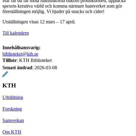
Här får du får möta människorna bakom produktionen, upptäcka
spexets kreativa värld och komma närmare hantverket som gör
föreställningen möjlig. Vi bjuder på snacks och cider!
Utställningen visas 12 mars – 17 april.
Till kalendern
Innehållsansvarig:
biblioteket@kth.se
Tillhör
: KTH Biblioteket
Senast ändrad
:
2026-03-08
KTH
Utbildning
Forskning
Samverkan
Om KTH