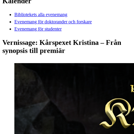
Kalender
Bibliotekets alla evenemang
Evenemang för doktorander och forskare
Evenemang för studenter
Vernissage: Kårspexet Kristina – Från
synopsis till premiär