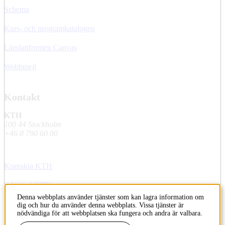
Schema
Kurs- och programkatalogen
Lärplattformen Canvas
Webbmejl
Kontakt
KTH
100 44 Stockholm
+46 8 790 60 00
Kontakta KTH
Jobba på KTH
Denna webbplats använder tjänster som kan lagra information om
Press och media
dig och hur du använder denna webbplats. Vissa tjänster är
nödvändiga för att webbplatsen ska fungera och andra är valbara.
Faktura och betalning KTH