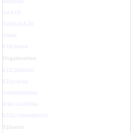
Samverkan
Om KTH
Student på KTH
Alumni
KTH Intranät
Organisation
KTH Biblioteket
KTH:s skolor
Centrumbildningar
Rektor och ledning
KTH:s verksamhetsstöd
Tjänster