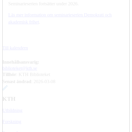
Seminarieserien fortsätter under 2026.
Läs mer information om seminarieserien Demokrati och
akademisk frihet
.
Till kalendern
Innehållsansvarig:
biblioteket@kth.se
Tillhör
: KTH Biblioteket
Senast ändrad
:
2026-03-08
KTH
Utbildning
Forskning