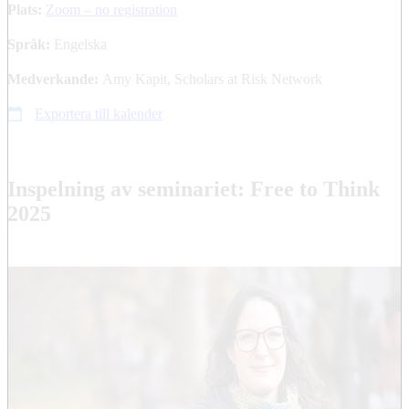
Plats:
Zoom – no registration
Språk:
Engelska
Medverkande:
Amy Kapit, Scholars at Risk Network
Exportera till kalender
Inspelning av seminariet: Free to Think
2025