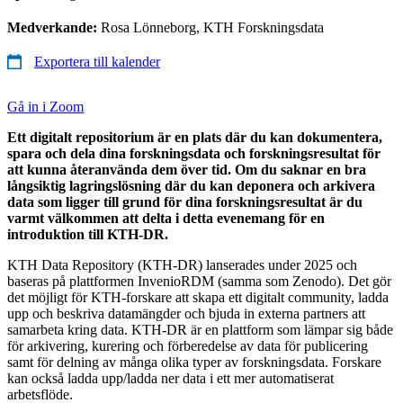
Medverkande:
Rosa Lönneborg, KTH Forskningsdata
Exportera till kalender
Gå in i Zoom
Ett digitalt repositorium är en plats där du kan dokumentera,
spara och dela dina forskningsdata och forskningsresultat för
att kunna återanvända dem över tid. Om du saknar en bra
långsiktig lagringslösning där du kan deponera och arkivera
data som ligger till grund för dina forskningsresultat är du
varmt välkommen att delta i detta evenemang för en
introduktion till KTH-DR.
KTH Data Repository (KTH-DR) lanserades under 2025 och
baseras på plattformen InvenioRDM (samma som Zenodo). Det gör
det möjligt för KTH-forskare att skapa ett digitalt community, ladda
upp och beskriva datamängder och bjuda in externa partners att
samarbeta kring data. KTH-DR är en plattform som lämpar sig både
för arkivering, kurering och förberedelse av data för publicering
samt för delning av många olika typer av forskningsdata. Forskare
kan också ladda upp/ladda ner data i ett mer automatiserat
arbetsflöde.