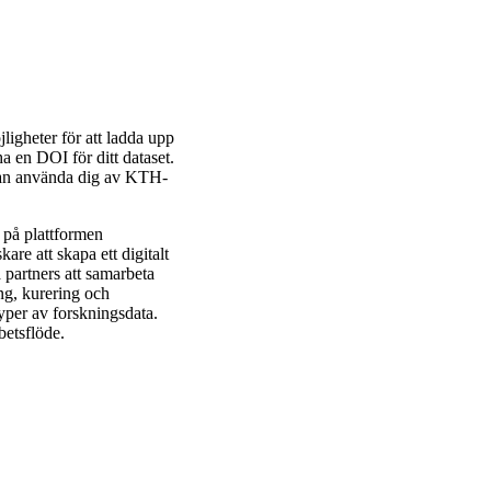
gheter för att ladda upp
ha en DOI för ditt dataset.
kan använda dig av KTH-
på plattformen
e att skapa ett digitalt
partners att samarbeta
ng, kurering och
yper av forskningsdata.
betsflöde.