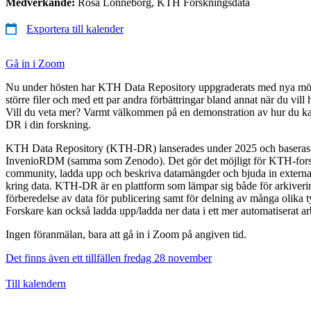
Medverkande:
Rosa Lönneborg, KTH Forskningsdata
Exportera till kalender
Gå in i Zoom
Nu under hösten har KTH Data Repository uppgraderats med nya möjli
större filer och med ett par andra förbättringar bland annat när du vill 
Vill du veta mer? Varmt välkommen på en demonstration av hur du 
DR i din forskning.
KTH Data Repository (KTH-DR) lanserades under 2025 och baseras 
InvenioRDM (samma som Zenodo). Det gör det möjligt för KTH-forskar
community, ladda upp och beskriva datamängder och bjuda in externa 
kring data. KTH-DR är en plattform som lämpar sig både för arkiveri
förberedelse av data för publicering samt för delning av många olika t
Forskare kan också ladda upp/ladda ner data i ett mer automatiserat ar
Ingen föranmälan, bara att gå in i Zoom på angiven tid.
Det finns även ett tillfällen fredag 28 november
Till kalendern