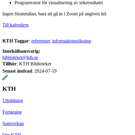
Programvaror för visualisering av sökresultatet
Ingen föranmälan, bara att gå in i Zoom på angiven tid.
Till kalendern
KTH Taggar
:
referenser
informationssökning
Innehållsansvarig:
biblioteket@kth.se
Tillhör
: KTH Biblioteket
Senast ändrad
:
2024-07-19
KTH
Utbildning
Forskning
Samverkan
Om KTH