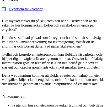
Exportera till kalender
Hur mycket tänker du på skiljetecknen när du skriver och är du
säker på hur kommatecken, kolon och semikolon används på
engelska?
Kan du se skillnad på vad som är regler och vad som är stilmässiga
val? När du använder verktyg för textredigering, förstår du de
ändringar och förslag du får vad gäller skiljetecknen?
Tydlig och konsekvent interpunktion kan förbättra läsbarheten och
hjälper dig att vägleda läsaren genom din text. Omvänt kan felaktig
interpunktion göra en text svårläst. Den kan också ge din text ett
slarvigt och oprofessionellt intryck, vilket minskar trovärdigheten.
Detta webbinarium kommer att förklara regler och valmöjligheter
vad gäller skiljetecken i engelskan, och utforska hur du kan utveckla
ditt skrivande genom att använda interpunktion på ett smart sätt.
Vi kommer att:
gå igenom hur skiljetecknen påverkar tydlighet och betydelse