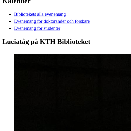
Kalender
Bibliotekets alla evenemang
Evenemang för doktorander och forskare
Evenemang för studenter
Luciatåg på KTH Biblioteket