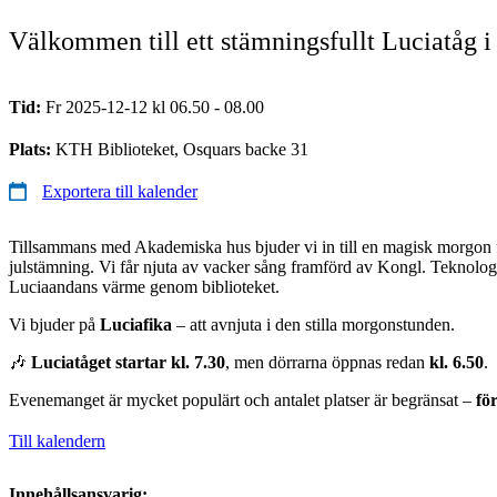
Välkommen till ett stämningsfullt Luciatåg i
Tid:
Fr 2025-12-12 kl 06.50 - 08.00
Plats:
KTH Biblioteket, Osquars backe 31
Exportera till kalender
Tillsammans med Akademiska hus bjuder vi in till en magisk morgon f
julstämning. Vi får njuta av vacker sång framförd av Kongl. Teknolo
Luciaandans värme genom biblioteket.
Vi bjuder på
Luciafika
– att avnjuta i den stilla morgonstunden.
🎶
Luciatåget startar kl. 7.30
, men dörrarna öppnas redan
kl. 6.50
.
Evenemanget är mycket populärt och antalet platser är begränsat –
för
Till kalendern
Innehållsansvarig: