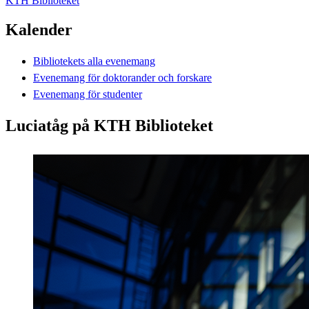
KTH Biblioteket
Kalender
Bibliotekets alla evenemang
Evenemang för doktorander och forskare
Evenemang för studenter
Luciatåg på KTH Biblioteket