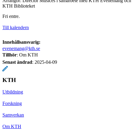
Arrangör: Director Musices i samarbete med KTH Evenemang och
KTH Biblioteket
Fri entre.
Till kalendern
Innehållsansvarig:
evenemang@kth.se
Tillhör
: Om KTH
Senast ändrad
:
2025-04-09
KTH
Utbildning
Forskning
Samverkan
Om KTH