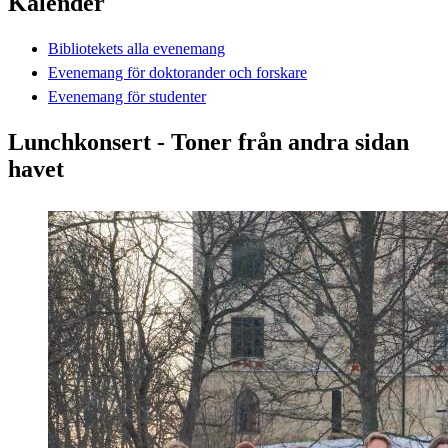
Kalender
Bibliotekets alla evenemang
Evenemang för doktorander och forskare
Evenemang för studenter
Lunchkonsert - Toner från andra sidan
havet