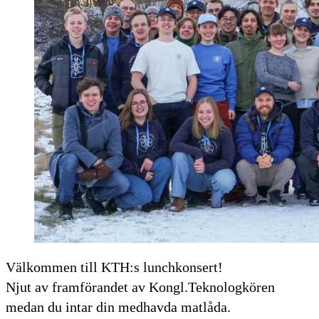
Välkommen till KTH:s lunchkonsert!
Njut av framförandet av Kongl.Teknologkören
medan du intar din medhavda matlåda.