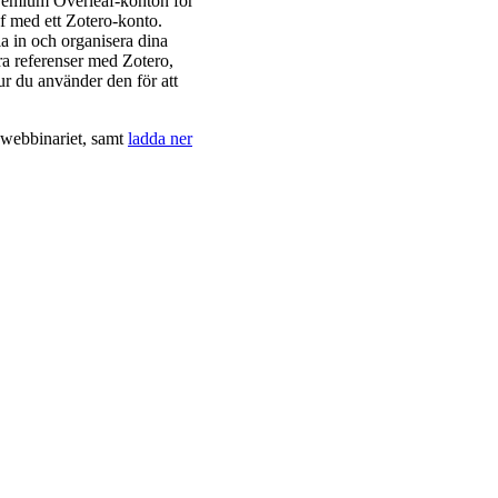
remium Overleaf-konton för
af med ett Zotero-konto.
la in och organisera dina
era referenser med Zotero,
hur du använder den för att
webbinariet, samt
ladda ner