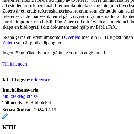
referenser med LaTeX med hjälp av Overleaf? KTH tillhandahåller p
alla studenter och personal. Premiumkontot låter dig integrera Overle
Zotero är ett gratis referenshanteringsprogram som gör att du kan sam
referenser. I det här webbinariet går vi igenom grunderna för att hant
hur du importerar en bib-fil från Zotero till ditt Overleaf-projekt och 
skapa en bibliografi i ditt dokument med hjälp av BibLaTeX.
Skapa gärna ett Premiumkonto i
Overleaf
med din KTH-e-post innan 
Zotero
som är gratis tillgängligt.
Ingen föranmälan, bara att gå in i Zoom på angiven tid.
Till kalendern
KTH Taggar
:
referenser
Innehållsansvarig:
biblioteket@kth.se
Tillhör
: KTH Biblioteket
Senast ändrad
:
2024-12-19
KTH