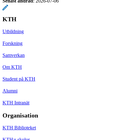
Senast ändrad
:
2026-07-06
KTH
Utbildning
Forskning
Samverkan
Om KTH
Student på KTH
Alumni
KTH Intranät
Organisation
KTH Biblioteket
KTH:s skolor