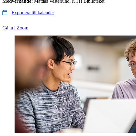
Medverkande:
Mattias Vesterlund, KTH Biblioteket
Exportera till kalender
Gå in i Zoom