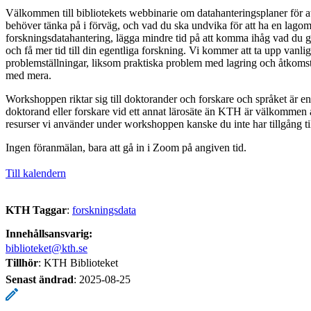
Välkommen till bibliotekets webbinarie om datahanteringsplaner för a
behöver tänka på i förväg, och vad du ska undvika för att ha en lagom
forskningsdatahantering, lägga mindre tid på att komma ihåg vad du 
och få mer tid till din egentliga forskning. Vi kommer att ta upp vanlig
problemställningar, liksom praktiska problem med lagring och åtkoms
med mera.
Workshoppen riktar sig till doktorander och forskare och språket är e
doktorand eller forskare vid ett annat lärosäte än KTH är välkommen a
resurser vi använder under workshoppen kanske du inte har tillgång til
Ingen föranmälan, bara att gå in i Zoom på angiven tid.
Till kalendern
KTH Taggar
:
forskningsdata
Innehållsansvarig:
biblioteket@kth.se
Tillhör
: KTH Biblioteket
Senast ändrad
:
2025-08-25