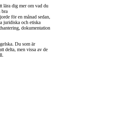
tt lära dig mer om vad du
 bra
gjorde för en månad sedan,
a juridiska och etiska
thantering, dokumentation
ngelska. Du som är
tt delta, men vissa av de
l.