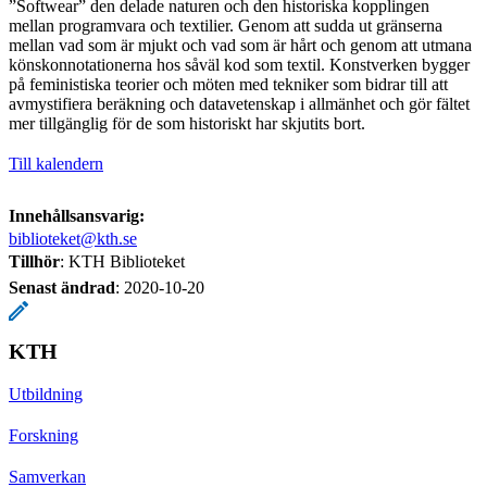
”Softwear” den delade naturen och den historiska kopplingen
mellan programvara och textilier. Genom att sudda ut gränserna
mellan vad som är mjukt och vad som är hårt och genom att utmana
könskonnotationerna hos såväl kod som textil. Konstverken bygger
på feministiska teorier och möten med tekniker som bidrar till att
avmystifiera beräkning och datavetenskap i allmänhet och gör fältet
mer tillgänglig för de som historiskt har skjutits bort.
Till kalendern
Innehållsansvarig:
biblioteket@kth.se
Tillhör
: KTH Biblioteket
Senast ändrad
:
2020-10-20
KTH
Utbildning
Forskning
Samverkan