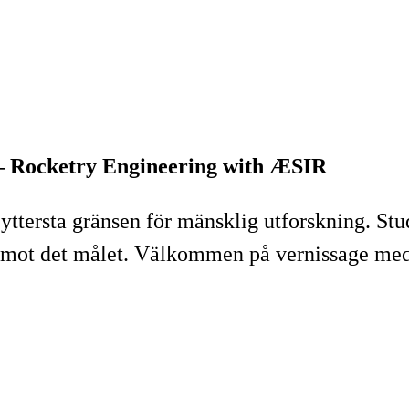
s – Rocketry Engineering with ÆSIR
n yttersta gränsen för mänsklig utforskning. S
teg mot det målet. Välkommen på vernissage m