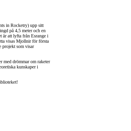
ts in Rocketry) upp sitt
 längd på 4,5 meter och en
är att lyfta från Esrange i
ta visas Mjollnir för första
e projekt som visar
ter med drömmar om raketer
eoretiska kunskaper i
blioteket!