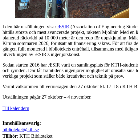
I den här utställningen visar
ÆSIR
(Association of Engineering Studen
hittills största och mest avancerade projekt, raketen Mjollnir. Med en
planerad räckvidd på 10 000 meter är den redo för uppskjutning. Målet 
Kiruna sommaren 2026, förutsatt att finansiering säkras. För att fira det
gången fullt monterad i bibliotekets entréhall, tillsammans med tidigar
utvecklingen av ÆSIR:s ingenjörskonst.
Sedan starten 2016 har ÆSIR varit en samlingsplats för KTH-studen
och rymden. Där får framtidens ingenjörer möjlighet att omsätta sina t
verkliga projekt som ställer både kreativitet och teknik på prov.
Varmt välkommen till vernissagen den 27 oktober kl. 17–18 i KTH Bi
Utställningen pågår 27 oktober – 4 november.
Till kalendern
Innehållsansvarig:
biblioteket@kth.se
Tillhör
: KTH Biblioteket