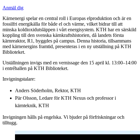
Anmäl dig
Kärnenergi spelar en central roll i Europas elproduktion och är en
fossilfri energikälla för både el och värme, vilket bidrar till att
minska koldioxidutsläppen i vårt energisystem. KTH har en särskild
koppling till den svenska kärnkraftshistorien, då landets första
kärnreaktor, R1, byggdes på campus. Denna historia, tillsammans
med kärnenergins framtid, presenteras i en ny utställning på KTH
Biblioteket.
Utställningen invigs med en vernissage den 15 april kl. 13:00–14:00
i entréhallen på KTH Biblioteket.
Invigningstalare:
Anders Söderholm, Rektor, KTH
Pär Olsson, Ledare för KTH Nexus och professor i
kärnteknik, KTH
Invigningen hålls på engelska. Vi bjuder på förfriskningar och
tilltugg.