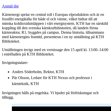
Anmäl dig
Kärnenergi spelar en central roll i Europas elproduktion och är en
fossilfri energikälla för både el och värme, vilket bidrar till att
minska koldioxidutsläppen i vårt energisystem. KTH har en särskild
koppling till den svenska kärnkraftshistorien, då landets första
kärnreaktor, R1, byggdes på campus. Denna historia, tillsammans
med kärnenergins framtid, presenteras i en ny utställning på KTH
Biblioteket.
Utställningen invigs med en vernissage den 15 april kl. 13:00–14:00
i entréhallen på KTH Biblioteket.
Invigningstalare:
Anders Söderholm, Rektor, KTH
Pär Olsson, Ledare för KTH Nexus och professor i
kärnteknik, KTH
Invigningen hålls på engelska. Vi bjuder på förfriskningar och
tilltugg.