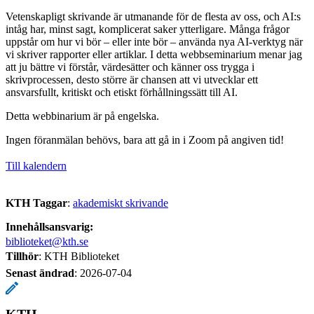
Vetenskapligt skrivande är utmanande för de flesta av oss, och AI:s
intåg har, minst sagt, komplicerat saker ytterligare. Många frågor
uppstår om hur vi bör – eller inte bör – använda nya AI-verktyg när
vi skriver rapporter eller artiklar. I detta webbseminarium menar jag
att ju bättre vi förstår, värdesätter och känner oss trygga i
skrivprocessen, desto större är chansen att vi utvecklar ett
ansvarsfullt, kritiskt och etiskt förhållningssätt till AI.
Detta webbinarium är på engelska.
Ingen föranmälan behövs, bara att gå in i Zoom på angiven tid!
Till kalendern
KTH Taggar
:
akademiskt skrivande
Innehållsansvarig:
biblioteket@kth.se
Tillhör
: KTH Biblioteket
Senast ändrad
:
2026-07-04
KTH