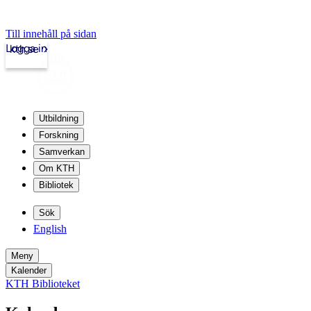
Till innehåll på sidan
Logga in
kth.se
Utbildning
Forskning
Samverkan
Om KTH
Bibliotek
Sök
English
Meny
Kalender
KTH Biblioteket