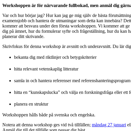
Workshoppen är för närvarande fullbokad, men anmäl dig gärna t
Var och hur börjar jag? Hur kan jag ge mig själv de bästa förutsättninga
examensjobb och hantera de utmaningar som detta kan innebära? Detta
kommer att besvara under den första workshoppen. Vi kommer att ge d
dig på ämnet, hur du formulerar syfte och frågeställning, hur du kan h
planerar ditt skrivande.
Skrivfokus för denna workshop är avsnitt och underavsnitt. Du lär dig
bekanta dig med riktlinjer och betygskriterier
hitta relevant vetenskaplig litteratur
samla in och hantera referenser med referenshanteringsprogra
hitta en “kunskapslucka” och välja en forskningsfråga eller ett 
planera en struktur
Workshoppen hålls både på svenska och engelska.
Notera att denna workshop ges vid två tillfällen;
måndag 27 januari
el
Anmäl dig till det tillfälle som passar dig bäst.