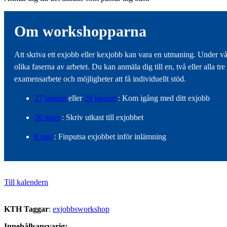
Om workshopparna
Att skriva ett exjobb eller kexjobb kan vara en utmaning. Under v
olika faserna av arbetet. Du kan anmäla dig till en, två eller alla
examensarbete och möjligheter att få individuellt stöd.
27 januari
eller
29 januari
: Kom igång med ditt exjobb
26 mars
: Skriv utkast till exjobbet
8 maj
: Finputsa exjobbet inför inlämning
Till kalendern
KTH Taggar
:
exjobbsworkshop
Innehållsansvarig: