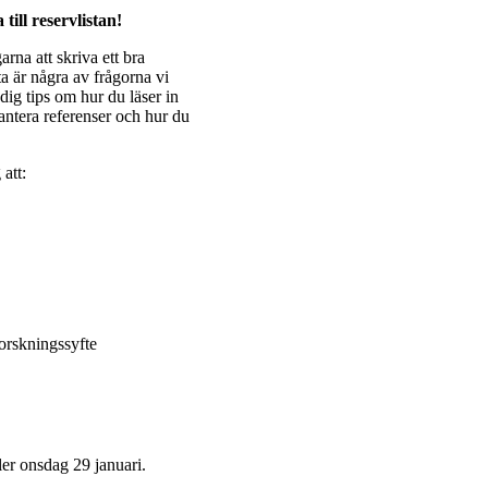
ill reservlistan!
rna att skriva ett bra
 är några av frågorna vi
ig tips om hur du läser in
antera referenser och hur du
 att:
m
forskningssyfte
ler onsdag 29 januari.