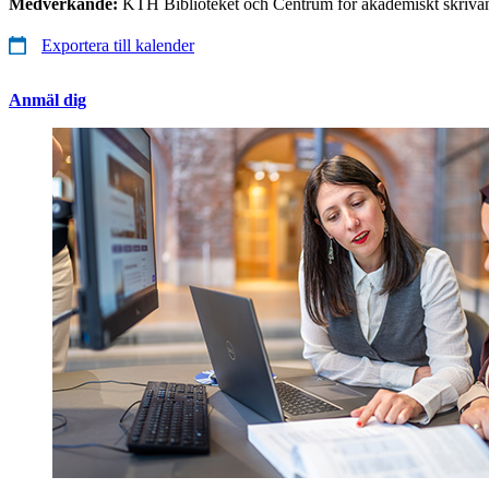
Medverkande:
KTH Biblioteket och Centrum för akademiskt skrivan
Exportera till kalender
Anmäl dig