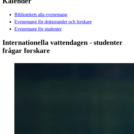
Kalender
Bibliotekets alla evenemang
Evenemang för doktorander och forskare
Evenemang för studenter
Internationella vattendagen - studenter
frågar forskare