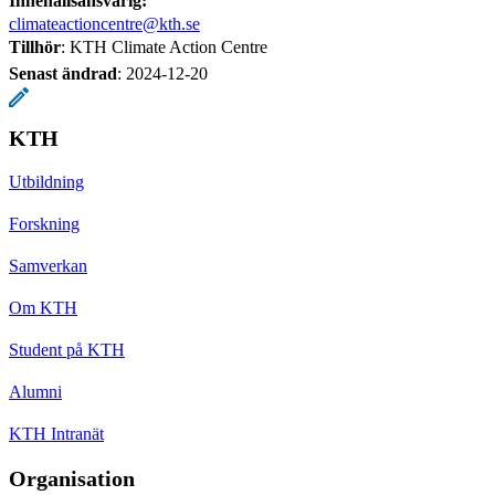
Innehållsansvarig:
climateactioncentre@kth.se
Tillhör
: KTH Climate Action Centre
Senast ändrad
:
2024-12-20
KTH
Utbildning
Forskning
Samverkan
Om KTH
Student på KTH
Alumni
KTH Intranät
Organisation