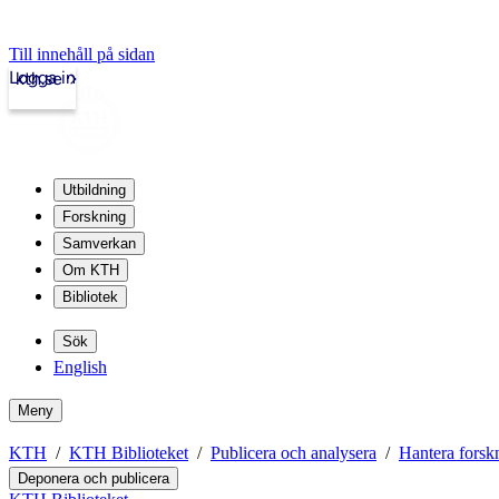
Till innehåll på sidan
Logga in
kth.se
Utbildning
Forskning
Samverkan
Om KTH
Bibliotek
Sök
English
Meny
KTH
KTH Biblioteket
Publicera och analysera
Hantera forsk
Deponera och publicera