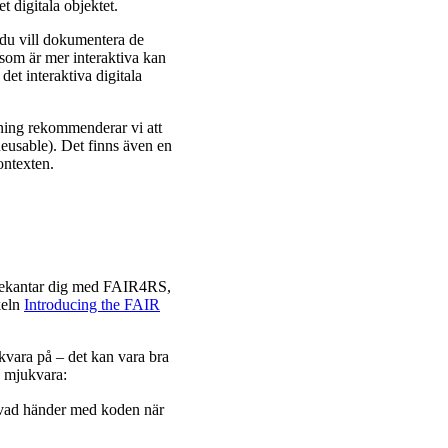
t digitala objektet.
 du vill dokumentera de
 som är mer interaktiva kan
det interaktiva digitala
skning rekommenderar vi att
eusable). Det finns även en
ontexten.
 bekantar dig med FAIR4RS,
keln
Introducing the FAIR
ukvara på – det kan vara bra
n mjukvara:
 vad händer med koden när