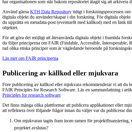
har organisationen som står bakom repositoriet åtagit sig att arkivera de
Använd gärna
KTH Data Repository
tidigt i forskningsprocessen om
digitala objekt du använder/skapar i din forskning. För digitala objekt
du upprätta en metadata-post (eventuellt med källkod) med en länk till 
objektet.
För att göra det möjligt att återanvända digitala objekt i framtida for
du följer principerna om FAIR (Findable, Accessible, Interoperable, R
rad olika etiska principer som är vägledande beroende på forskningsk
Läs mer om FAIR principerna
Publicering av källkod eller mjukvara
Före publicering av källkod eller mjukvara rekommenderar vi att du
FAIR Principles for Research Software. Läs en sammanfattning i arti
Principles for research software
Det finns många olika plattformar att publicera applikationer eller mj
att reflektera över följande frågor innan du väljer var du publicerar di
Om mjukvaran tagits fram inom ramen för projektfinansiering,
projektet avslutas?