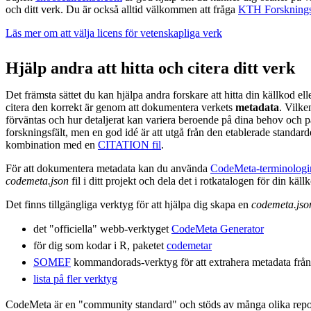
och ditt verk. Du är också alltid välkommen att fråga
KTH Forsknings
Läs mer om att välja licens för vetenskapliga verk
Hjälp andra att hitta och citera ditt verk
Det främsta sättet du kan hjälpa andra forskare att hitta din källkod e
citera den korrekt är genom att dokumentera verkets
metadata
. Vilke
förväntas och hur detaljerat kan variera beroende på dina behov och p
forskningsfält, men en god idé är att utgå från den etablerade standar
kombination med en
CITATION fil
.
För att dokumentera metadata kan du använda
CodeMeta-terminologi
codemeta.json
fil i ditt projekt och dela det i rotkatalogen för din käll
Det finns tillgängliga verktyg för att hjälpa dig skapa en
codemeta.jso
det "officiella" webb-verktyget
CodeMeta Generator
för dig som kodar i R, paketet
codemetar
SOMEF
kommandorads-verktyg för att extrahera metadata fr
lista på fler verktyg
CodeMeta är en "community standard" och stöds av många olika repos