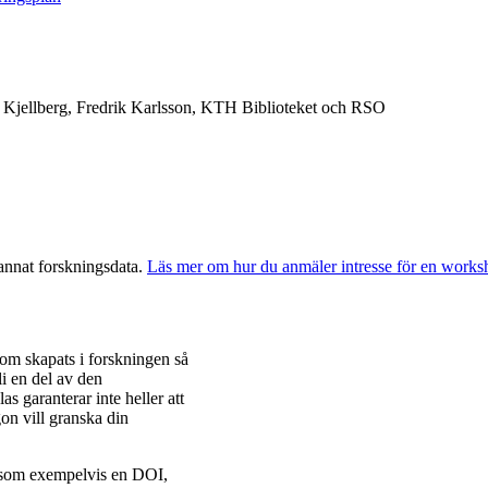
Kjellberg, Fredrik Karlsson, KTH Biblioteket och RSO
annat forskningsdata.
Läs mer om hur du anmäler intresse för en work
som skapats i forskningen så
bli en del av den
as garanterar inte heller att
gon vill granska din
are som exempelvis en DOI,