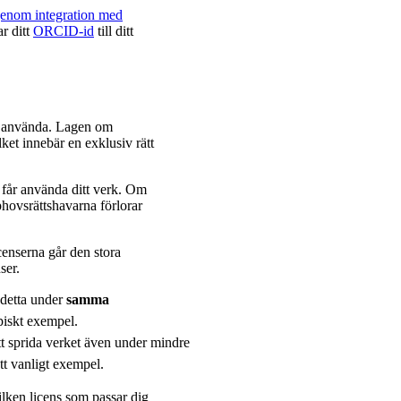
enom integration med
r ditt
ORCID-id
till ditt
ill använda. Lagen om
ket innebär en exklusiv rätt
 får använda ditt verk. Om
pphovsrättshavarna förlorar
censerna går den stora
ser.
 detta under
samma
ypiskt exempel.
 att sprida verket även under mindre
tt vanligt exempel.
lken licens som passar dig