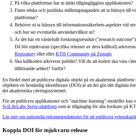
På vilka plattformar har ni tänkt tillgängliggöra applikationen?
Finns etiska och juridiska ställningstaganden att ta hänsyn till v
plattformar?
Behöver ni ta hänsyn till informationssäkerhets-aspekter vid ut
och hur ser eventuella användarvillkor ut?
Är det här ett värdefullt forskningsresultat ("research outcome"
Då bör mjukvaran (specifika releaser av dess källkod) arkiver
Repository
eller eller
KTH Community på Zenodo
Ska källkoden arkiveras publikt? Vill du att koden ska vara citerba
tillhörande artikel? Varför?
En fördel med att publicera digitala objekt på en akademisk plattform s
objekten en beständig identifierare (DOI) är att det gör ditt digitala for
det akademiska citeringssystemet.
För att publicera applikationer och "machine learning"-modeller kan v
SciLifeLabs Serve-plattform
som är tillgänglig för alla forskare på K
Läs mer om nationella rekommendationer för att publicera vetenskapl
Koppla DOI för mjukvaru-release