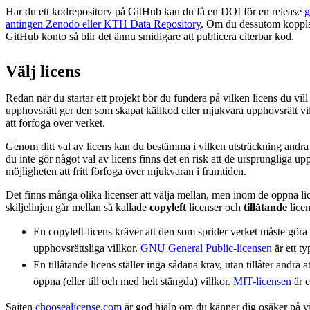
Har du ett kodrepository på GitHub kan du få en DOI för en release
g
antingen Zenodo eller KTH Data Repository
. Om du dessutom koppla
GitHub konto så blir det ännu smidigare att publicera citerbar kod.
Välj licens
Redan när du startar ett projekt bör du fundera på vilken licens du v
upphovsrätt ger den som skapat källkod eller mjukvara upphovsrätt vil
att förfoga över verket.
Genom ditt val av licens kan du bestämma i vilken utsträckning andra
du inte gör något val av licens finns det en risk att de ursprungliga u
möjligheten att fritt förfoga över mjukvaran i framtiden.
Det finns många olika licenser att välja mellan, men inom de öppna li
skiljelinjen går mellan så kallade
copyleft
licenser och
tillåtande
licen
En copyleft-licens kräver att den som sprider verket måste göra
upphovsrättsliga villkor.
GNU General Public-licensen
är ett t
En tillåtande licens ställer inga sådana krav, utan tillåter andra
öppna (eller till och med helt stängda) villkor.
MIT-licensen
är e
Sajten
choosealicense.com
är god hjälp om du känner dig osäker på vi