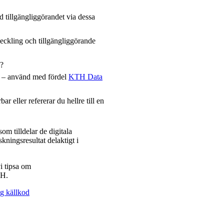
id tillgängliggörandet via dessa
veckling och tillgängliggörande
)?
as – använd med fördel
KTH Data
r eller refererar du hellre till en
om tilldelar de digitala
skningsresultat delaktigt i
i tipsa om
TH.
ig källkod