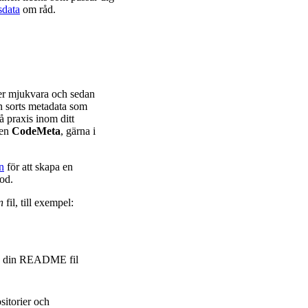
data
om råd.
ller mjukvara och sedan
n sorts metadata som
å praxis inom ditt
den
CodeMeta
, gärna i
n
för att skapa en
kod.
n
fil, till exempel:
ån din README fil
itorier och