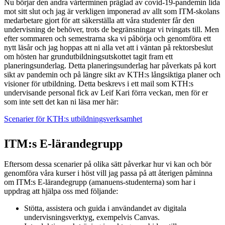
Nu börjar den andra vårterminen präglad av covid-19-pandemin lida
mot sitt slut och jag är verkligen imponerad av allt som ITM-skolans
medarbetare gjort för att säkerställa att våra studenter får den
undervisning de behöver, trots de begränsningar vi tvingats till. Men
efter sommaren och semestrarna ska vi påbörja och genomföra ett
nytt läsår och jag hoppas att ni alla vet att i väntan på rektorsbeslut
om hösten har grundutbildningsutskottet tagit fram ett
planeringsunderlag. Detta planeringsunderlag har påverkats på kort
sikt av pandemin och på längre sikt av KTH:s långsiktiga planer och
visioner för utbildning. Detta beskrevs i ett mail som KTH:s
undervisande personal fick av Leif Kari förra veckan, men för er
som inte sett det kan ni läsa mer här:
Scenarier för KTH:s utbildningsverksamhet
ITM:s E-lärandegrupp
Eftersom dessa scenarier på olika sätt påverkar hur vi kan och bör
genomföra våra kurser i höst vill jag passa på att återigen påminna
om ITM:s E-lärandegrupp (amanuens-studenterna) som har i
uppdrag att hjälpa oss med följande:
Stötta, assistera och guida i användandet av digitala
undervisningsverktyg, exempelvis Canvas.