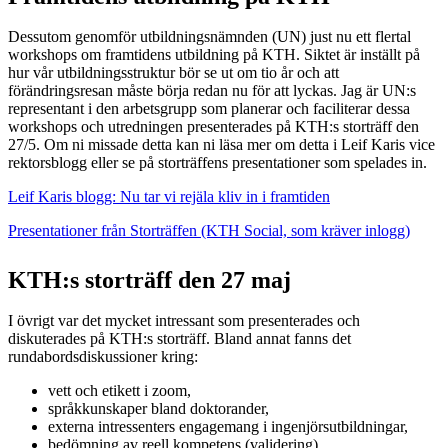
Dessutom genomför utbildningsnämnden (UN) just nu ett flertal
workshops om framtidens utbildning på KTH. Siktet är inställt på
hur vår utbildningsstruktur bör se ut om tio år och att
förändringsresan måste börja redan nu för att lyckas. Jag är UN:s
representant i den arbetsgrupp som planerar och faciliterar dessa
workshops och utredningen presenterades på KTH:s storträff den
27/5. Om ni missade detta kan ni läsa mer om detta i Leif Karis vice
rektorsblogg eller se på storträffens presentationer som spelades in.
Leif Karis blogg: Nu tar vi rejäla kliv in i framtiden
Presentationer från Storträffen (KTH Social, som kräver inlogg)
KTH:s storträff den 27 maj
I övrigt var det mycket intressant som presenterades och
diskuterades på KTH:s storträff. Bland annat fanns det
rundabordsdiskussioner kring:
vett och etikett i zoom,
språkkunskaper bland doktorander,
externa intressenters engagemang i ingenjörsutbildningar,
bedömning av reell kompetens (validering),