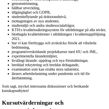
genomströmning,
hållbar utveckling,
tillgänglighet och GDPR,
studentinflytande på doktorandnivå,
mottagningen av nya studenter,
studiemiljö och andra studiesocialafrågor,
KTH:s kvalitetssäkringssystem för utbildningar på alla nivåer,
blottlagda kvalitetsbrister i utbildningen i kvalitetsuppföljning
2021,
hur vi kan förebygga och avskräcka försök att vilseleda
bedömning,
programöverskridande projektkurser med HU och JML,
experimentella lärandemiljöer,
livslångt lärande: uppdrag och nya förutsättningar,
breddad rekrytering och breddat deltagande,
examination som kan ersätta stora salstentor,
lärares arbetsbelastning under pandemin och tid för
återhämtning.
Som sagt, mycket intressanta diskussioner och berikande
kunskapsutbyten!
Kursutvärderningar och