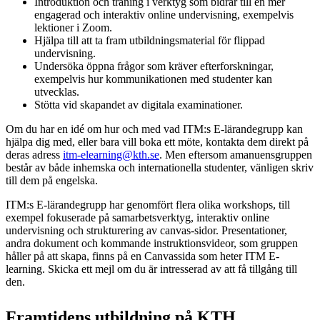
Introduktion och träning i verktyg som bidrar till en mer
engagerad och interaktiv online undervisning, exempelvis
lektioner i Zoom.
Hjälpa till att ta fram utbildningsmaterial för flippad
undervisning.
Undersöka öppna frågor som kräver efterforskningar,
exempelvis hur kommunikationen med studenter kan
utvecklas.
Stötta vid skapandet av digitala examinationer.
Om du har en idé om hur och med vad ITM:s E-lärandegrupp kan
hjälpa dig med, eller bara vill boka ett möte, kontakta dem direkt på
deras adress
itm-elearning@kth.se
. Men eftersom amanuensgruppen
består av både inhemska och internationella studenter, vänligen skriv
till dem på engelska.
ITM:s E-lärandegrupp har genomfört flera olika workshops, till
exempel fokuserade på samarbetsverktyg, interaktiv online
undervisning och strukturering av canvas-sidor. Presentationer,
andra dokument och kommande instruktionsvideor, som gruppen
håller på att skapa, finns på en Canvassida som heter ITM E-
learning. Skicka ett mejl om du är intresserad av att få tillgång till
den.
Framtidens utbildning på KTH