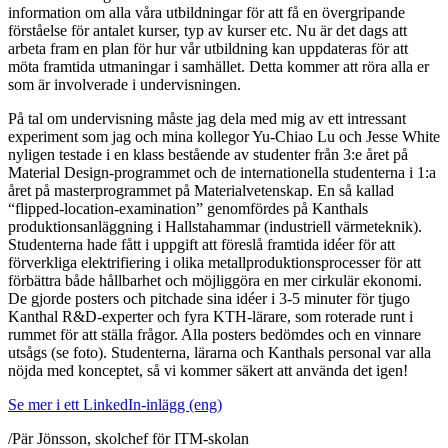
information om alla våra utbildningar för att få en övergripande
förståelse för antalet kurser, typ av kurser etc. Nu är det dags att
arbeta fram en plan för hur vår utbildning kan uppdateras för att
möta framtida utmaningar i samhället. Detta kommer att röra alla er
som är involverade i undervisningen.
På tal om undervisning måste jag dela med mig av ett intressant
experiment som jag och mina kollegor Yu-Chiao Lu och Jesse White
nyligen testade i en klass bestående av studenter från 3:e året på
Material Design-programmet och de internationella studenterna i 1:a
året på masterprogrammet på Materialvetenskap. En så kallad
“flipped-location-examination” genomfördes på Kanthals
produktionsanläggning i Hallstahammar (industriell värmeteknik).
Studenterna hade fått i uppgift att föreslå framtida idéer för att
förverkliga elektrifiering i olika metallproduktionsprocesser för att
förbättra både hållbarhet och möjliggöra en mer cirkulär ekonomi.
De gjorde posters och pitchade sina idéer i 3-5 minuter för tjugo
Kanthal R&D-experter och fyra KTH-lärare, som roterade runt i
rummet för att ställa frågor. Alla posters bedömdes och en vinnare
utsågs (se foto). Studenterna, lärarna och Kanthals personal var alla
nöjda med konceptet, så vi kommer säkert att använda det igen!
Se mer i ett LinkedIn-inlägg (eng)
/Pär Jönsson, skolchef för ITM-skolan