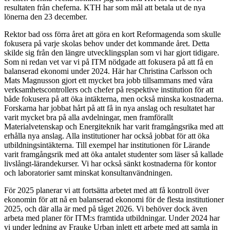
resultaten från cheferna. KTH har som mål att betala ut de nya
lönerna den 23 december.
Rektor bad oss förra året att göra en kort Reformagenda som skulle
fokusera på varje skolas behov under det kommande året. Detta
skilde sig från den längre utvecklingsplan som vi har gjort tidigare.
Som ni redan vet var vi på ITM nödgade att fokusera på att få en
balanserad ekonomi under 2024. Här har Christina Carlsson och
Mats Magnusson gjort ett mycket bra jobb tillsammans med våra
verksamhetscontrollers och chefer på respektive institution för att
både fokusera på att öka intäkterna, men också minska kostnaderna.
Forskarna har jobbat hårt på att få in nya anslag och resultatet har
varit mycket bra på alla avdelningar, men framförallt
Materialvetenskap och Energiteknik har varit framgångsrika med att
erhålla nya anslag. Alla institutioner har också jobbat för att öka
utbildningsintäkterna. Till exempel har institutionen för Lärande
varit framgångsrik med att öka antalet studenter som läser så kallade
livslångt-lärandekurser. Vi har också sänkt kostnaderna för kontor
och laboratorier samt minskat konsultanvändningen.
För 2025 planerar vi att fortsätta arbetet med att få kontroll över
ekonomin för att nå en balanserad ekonomi för de flesta institutioner
2025, och där alla är med på tåget 2026. Vi behöver dock även
arbeta med planer för ITM:s framtida utbildningar. Under 2024 har
vi under ledning av Frauke Urban inlett ett arbete med att samla in