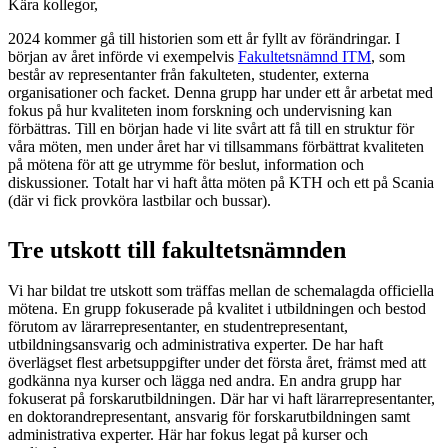
Kära kollegor,
2024 kommer gå till historien som ett år fyllt av förändringar. I
början av året införde vi exempelvis
Fakultetsnämnd ITM
, som
består av representanter från fakulteten, studenter, externa
organisationer och facket. Denna grupp har under ett år arbetat med
fokus på hur kvaliteten inom forskning och undervisning kan
förbättras. Till en början hade vi lite svårt att få till en struktur för
våra möten, men under året har vi tillsammans förbättrat kvaliteten
på mötena för att ge utrymme för beslut, information och
diskussioner. Totalt har vi haft åtta möten på KTH och ett på Scania
(där vi fick provköra lastbilar och bussar).
Tre utskott till fakultetsnämnden
Vi har bildat tre utskott som träffas mellan de schemalagda officiella
mötena. En grupp fokuserade på kvalitet i utbildningen och bestod
förutom av lärarrepresentanter, en studentrepresentant,
utbildningsansvarig och administrativa experter. De har haft
överlägset flest arbetsuppgifter under det första året, främst med att
godkänna nya kurser och lägga ned andra. En andra grupp har
fokuserat på forskarutbildningen. Där har vi haft lärarrepresentanter,
en doktorandrepresentant, ansvarig för forskarutbildningen samt
administrativa experter. Här har fokus legat på kurser och