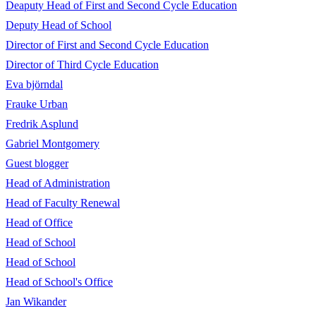
Deaputy Head of First and Second Cycle Education
Deputy Head of School
Director of First and Second Cycle Education
Director of Third Cycle Education
Eva björndal
Frauke Urban
Fredrik Asplund
Gabriel Montgomery
Guest blogger
Head of Administration
Head of Faculty Renewal
Head of Office
Head of School
Head of School
Head of School's Office
Jan Wikander