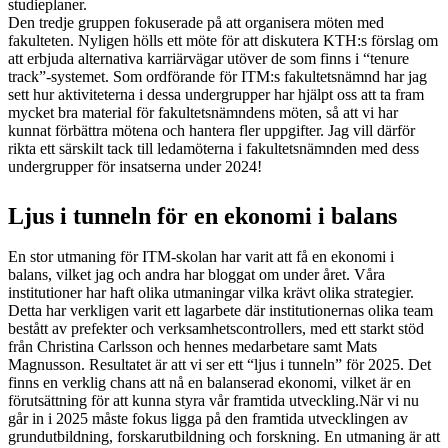
studieplaner.
Den tredje gruppen fokuserade på att organisera möten med
fakulteten. Nyligen hölls ett möte för att diskutera KTH:s förslag om
att erbjuda alternativa karriärvägar utöver de som finns i “tenure
track”-systemet. Som ordförande för ITM:s fakultetsnämnd har jag
sett hur aktiviteterna i dessa undergrupper har hjälpt oss att ta fram
mycket bra material för fakultetsnämndens möten, så att vi har
kunnat förbättra mötena och hantera fler uppgifter. Jag vill därför
rikta ett särskilt tack till ledamöterna i fakultetsnämnden med dess
undergrupper för insatserna under 2024!
Ljus i tunneln för en ekonomi i balans
En stor utmaning för ITM-skolan har varit att få en ekonomi i
balans, vilket jag och andra har bloggat om under året. Våra
institutioner har haft olika utmaningar vilka krävt olika strategier.
Detta har verkligen varit ett lagarbete där institutionernas olika team
bestått av prefekter och verksamhetscontrollers, med ett starkt stöd
från Christina Carlsson och hennes medarbetare samt Mats
Magnusson. Resultatet är att vi ser ett “ljus i tunneln” för 2025. Det
finns en verklig chans att nå en balanserad ekonomi, vilket är en
förutsättning för att kunna styra vår framtida utveckling.När vi nu
går in i 2025 måste fokus ligga på den framtida utvecklingen av
grundutbildning, forskarutbildning och forskning. En utmaning är att