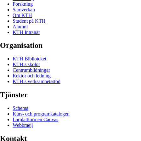
Forskning
Samverkan
Om KTH
Student på KTH
Alumni
KTH Intranät
Organisation
KTH Biblioteket
KTH:s skolor
Centrumbildningar
Rektor och ledning
KTH:s verksamhetsstöd
Tjänster
Schema
Kurs- och programkatalogen
Lärplattformen Canvas
Webbmejl
Kontakt