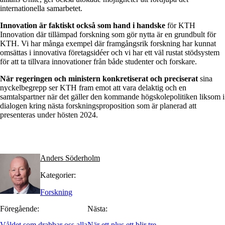
internationella samarbetet.
Innovation är faktiskt också som hand i handske
för KTH
Innovation där tillämpad forskning som gör nytta är en grundbult för
KTH. Vi har många exempel där framgångsrik forskning har kunnat
omsättas i innovativa företagsidéer och vi har ett väl rustat stödsystem
för att ta tillvara innovationer från både studenter och forskare.
När regeringen och ministern konkretiserat och preciserat
sina
nyckelbegrepp ser KTH fram emot att vara delaktig och en
samtalspartner när det gäller den kommande högskolepolitiken liksom i
dialogen kring nästa forskningsproposition som är planerad att
presenteras under hösten 2024.
Anders Söderholm
Kategorier:
Forskning
Föregående:
Nästa:
Våldet som drabbar oss alla
När ett plus ett blir tre