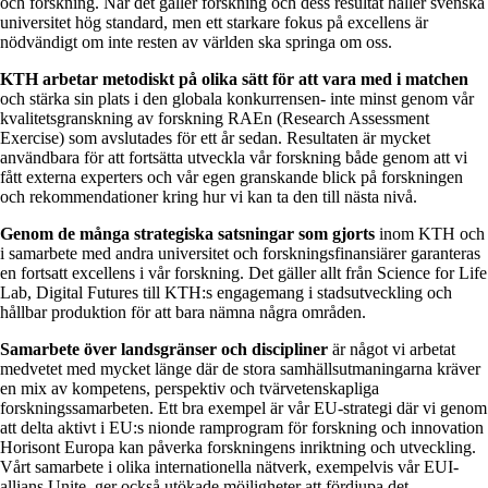
och forskning. När det gäller forskning och dess resultat håller svenska
universitet hög standard, men ett starkare fokus på excellens är
nödvändigt om inte resten av världen ska springa om oss.
KTH arbetar metodiskt på olika sätt för att vara med i matchen
och stärka sin plats i den globala konkurrensen- inte minst genom vår
kvalitetsgranskning av forskning RAEn (Research Assessment
Exercise) som avslutades för ett år sedan. Resultaten är mycket
användbara för att fortsätta utveckla vår forskning både genom att vi
fått externa experters och vår egen granskande blick på forskningen
och rekommendationer kring hur vi kan ta den till nästa nivå.
Genom de många strategiska satsningar som gjorts
inom KTH och
i samarbete med andra universitet och forskningsfinansiärer garanteras
en fortsatt excellens i vår forskning. Det gäller allt från Science for Life
Lab, Digital Futures till KTH:s engagemang i stadsutveckling och
hållbar produktion för att bara nämna några områden.
Samarbete över landsgränser och discipliner
är något vi arbetat
medvetet med mycket länge där de stora samhällsutmaningarna kräver
en mix av kompetens, perspektiv och tvärvetenskapliga
forskningssamarbeten. Ett bra exempel är vår EU-strategi där vi genom
att delta aktivt i EU:s nionde ramprogram för forskning och innovation
Horisont Europa kan påverka forskningens inriktning och utveckling.
Vårt samarbete i olika internationella nätverk, exempelvis vår EUI-
allians Unite, ger också utökade möjligheter att fördjupa det