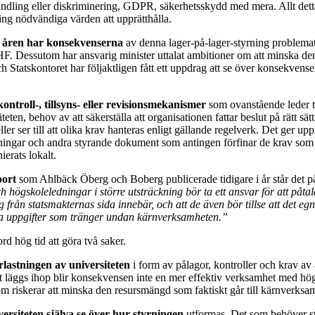
dling eller diskriminering, GDPR, säkerhetsskydd med mera. Allt detta
ing nödvändiga värden att upprätthålla.
 åren har konsekvenserna
av denna lager-på-lager-styrning problemati
F. Dessutom har ansvarig minister uttalat ambitioner om att minska de
h Statskontoret har följaktligen fått ett uppdrag att se över konsekvense
ontroll-, tillsyns- eller revisionsmekanismer
som ovanstående leder ti
teten, behov av att säkerställa att organisationen fattar beslut på rätt sät
 eller ser till att olika krav hanteras enligt gällande regelverk. Det ger upph
ngar och andra styrande dokument som antingen förfinar de krav som stäl
erats lokalt.
ort
som Ahlbäck Öberg och Boberg publicerade tidigare i år står det på 
 högskoleledningar i större utsträckning bör ta ett ansvar för att påt
rån statsmakternas sida innebär, och att de även bör tillse att det egna 
a uppgifter som tränger undan kärnverksamheten.”
rd hög tid att göra två saker.
lastningen av universiteten
i form av pålagor, kontroller och krav av 
lt läggs ihop blir konsekvensen inte en mer effektiv verksamhet med högre
om riskerar att minska den resursmängd som faktiskt går till kärnverksam
ersiteten själva se över hur styrningen
utformas. Det som behöver sty