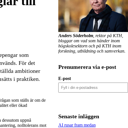
ar till
Anders Söderholm
, rektor på KTH,
bloggar om vad som händer inom
högskolesektorn och på KTH inom
forskning, utbildning och samverkan.
ttepengar som
används. För det
Prenumerera via e-post
ställda ambitioner
sätts i praktiken.
E-post
 Frågan som ställs är om de
litet eller ökad
Senaste inläggen
en dessutom uppnå
AI rusar fram medan
antering, nolltolerans mot