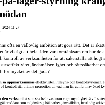
på-lager-styrning krångl
onödan
, 2024-11-27
m
nns ofta en vällovlig ambition att göra rätt. Det är ska
et är viktigt att hela tiden vara omtänksam om hur de 
h kontroll av verksamheten för att säkerställa att högt 
esurseffektivitet, ändamålsenlighet och rättssäkerhet om
li för mycket av det goda?
nnan så uppmärksammas
effektiviteten i tillsyns- och kontrollsystemen.
på kontroll står i rimlig proportion till vad man får ut i form av ökad kva
va den verksamhe
t som ska bedrivas inom varje myndighet så vill stat
gäller sådant som miljömässig hållbarhet, jämställdhet, beständig arkivh