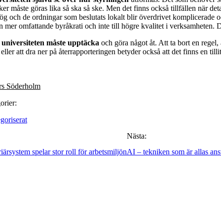
aker måste göras lika så ska så ske. Men det finns också tillfällen när det
hög och de ordningar som beslutats lokalt blir överdrivet komplicerade
 en mer omfattande byråkrati och inte till högre kvalitet i verksamheten. D
 universiteten måste upptäcka
och göra något åt. Att ta bort en regel,
eller att dra ner på återrapporteringen betyder också att det finns en tilli
rs Söderholm
orier:
goriserat
Nästa:
iärsystem spelar stor roll för arbetsmiljön
AI – tekniken som är allas an