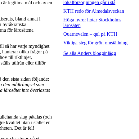
lokalförsörjningen går i stå
 är legitima mål och av en
KTH redo för Almedalsveckan
serats, bland annat i
Höga hyror hotar Stockholms
n byråkratiska
lärosäten
rna för lärosätena
Quarnevalen – qul på KTH
Viktiga steg för grön omställning
ll så har varje myndighet
t, hanterar olika frågor på
Se alla Anders blogginlägg
ov till riktlinjer,
ls utifrån eller tillför
den sista sidan följande:
ala den målträngsel som
lärosätet inte överlastas
allehanda slag påtalas (och
 kvalitet utan i stället en
heten. Det är fel!
ras ska styras på ett