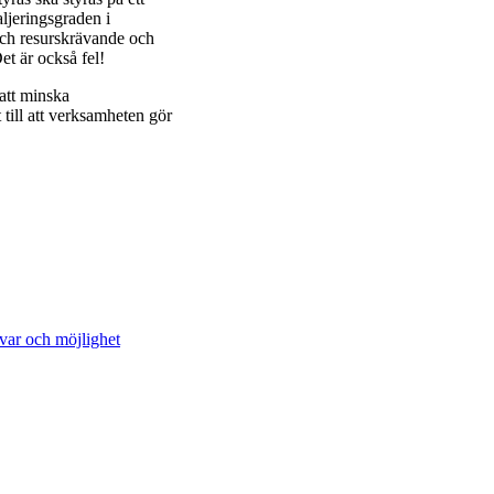
aljeringsgraden i
 och resurskrävande och
et är också fel!
 att minska
t till att verksamheten gör
svar och möjlighet