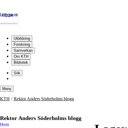
Logga in
kth.se
Utbildning
Forskning
Samverkan
Om KTH
Bibliotek
Skip
to
Sök
content
Meny
Skip
KTH
Rektor Anders Söderholms blogg
to
content
Rektor Anders Söderholms blogg
Hem