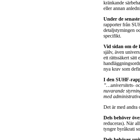
kränkande särbehan
eller annan anledn
Under de senaste
rapporter från SUH
detaljstyrningen oc
specifikt.
Vid sidan om de k
själv, även universi
ett rättssäkert sätt
handläggningsordni
nya krav som defini
I den SUHF-rapp
”…universitets- och
nuvarande styrning f
med administrativ
Det är med andra o
Dels behöver över
reduceras). När al
tyngre byråkrati s
Dels behöver univ