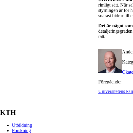
rimligt sätt. När s
styrningen är för 
snarast bidrar till
Det är något som
detaljeringsgraden 
rätt.
Ande
Kateg
Okate
Föregående:
Universitetens karr
KTH
Utbildning
Forskning