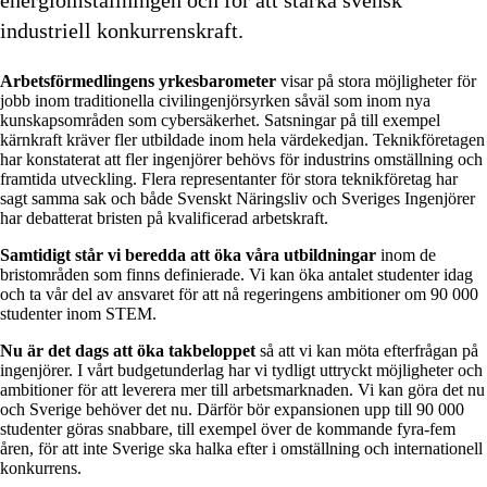
industriell konkurrenskraft.
Arbetsförmedlingens yrkesbarometer
visar på stora möjligheter för
jobb inom traditionella civilingenjörsyrken såväl som inom nya
kunskapsområden som cybersäkerhet. Satsningar på till exempel
kärnkraft kräver fler utbildade inom hela värdekedjan. Teknikföretagen
har konstaterat att fler ingenjörer behövs för industrins omställning och
framtida utveckling. Flera representanter för stora teknikföretag har
sagt samma sak och både Svenskt Näringsliv och Sveriges Ingenjörer
har debatterat bristen på kvalificerad arbetskraft.
Samtidigt står vi beredda att öka våra utbildningar
inom de
bristområden som finns definierade. Vi kan öka antalet studenter idag
och ta vår del av ansvaret för att nå regeringens ambitioner om 90 000
studenter inom STEM.
Nu är det dags att öka takbeloppet
så att vi kan möta efterfrågan på
ingenjörer. I vårt budgetunderlag har vi tydligt uttryckt möjligheter och
ambitioner för att leverera mer till arbetsmarknaden. Vi kan göra det nu
och Sverige behöver det nu. Därför bör expansionen upp till 90 000
studenter göras snabbare, till exempel över de kommande fyra-fem
åren, för att inte Sverige ska halka efter i omställning och internationell
konkurrens.