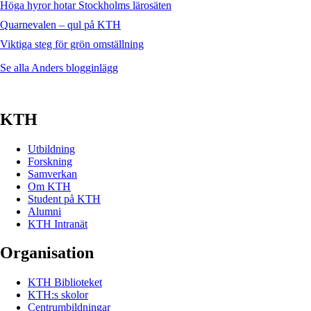
Höga hyror hotar Stockholms lärosäten
Quarnevalen – qul på KTH
Viktiga steg för grön omställning
Se alla Anders blogginlägg
KTH
Utbildning
Forskning
Samverkan
Om KTH
Student på KTH
Alumni
KTH Intranät
Organisation
KTH Biblioteket
KTH:s skolor
Centrumbildningar