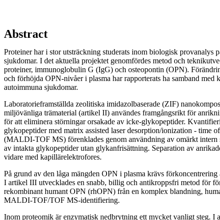
Abstract
Proteiner har i stor utsträckning studerats inom biologisk provanalys p
sjukdomar. I det aktuella projektet genomfördes metod och teknikutvec
proteiner, immunoglobulin G (IgG) och osteopontin (OPN). Förändrin
och förhöjda OPN-nivåer i plasma har rapporterats ha samband med 
autoimmuna sjukdomar.
Laboratorieframställda zeolitiska imidazolbaserade (ZIF) nanokomposit
miljövänliga trämaterial (artikel II) användes framgångsrikt för anrik
för att eliminera störningar orsakade av icke-glykopeptider. Kvantifier
glykopeptider med matrix assisted laser desorption/ionization - time o
(MALDI-TOF MS) förenklades genom användning av omärkt intern sta
av intakta glykopeptider utan glykanfrisättning. Separation av anrika
vidare med kapillärelektrofores.
På grund av den låga mängden OPN i plasma krävs förkoncentrering
I artikel III utvecklades en snabb, billig och antikroppsfri metod för f
rekombinant humant OPN (rhOPN) från en komplex blandning, huma
MALDI-TOF/TOF MS-identifiering.
Inom proteomik är enzymatisk nedbrytning ett mycket vanligt steg. I a