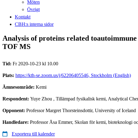
Möten
Övrigt
Kontakt
CBH:s interna sidor
Analysis of proteins related toautoimmun
TOF MS
Tid:
Fr 2020-10-23 kl 10.00
Plats:
https://kth-se.zoom.us/j/62206405546, Stockholm (English)
Ämnesområde:
Kemi
Respondent:
Yuye Zhou
, Tillämpad fysikalisk kemi, Analytical Che
Opponent:
Professor Margret Thorsteinsdottir, University of Iceland
Handledare:
Professor Åsa Emmer, Skolan för kemi, bioteknologi o
Exportera till kalender