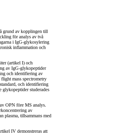
å grund av kopplingen till
kling för analys av två
garna i IgG-glykosylering
kronisk inflammation och
er (artikel I) och
ning av IgG-glykopeptider
ing och identifiering av
f flight mass spectrometry
ndard, och identifiering
de glykopeptider studerades
 av OPN före MS analys.
örkoncentrering av
n plasma, tillsammans med
rtikel IV demonstreras att