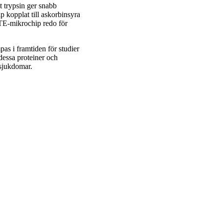
 trypsin ger snabb
 kopplat till askorbinsyra
 TE-mikrochip redo för
pas i framtiden för studier
dessa proteiner och
sjukdomar.