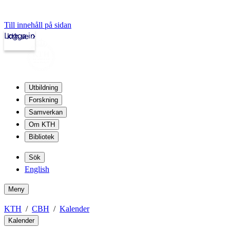
Till innehåll på sidan
Logga in
kth.se
Utbildning
Forskning
Samverkan
Om KTH
Bibliotek
Sök
English
Meny
KTH
CBH
Kalender
Kalender