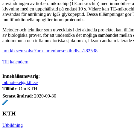
användningen av tiol-en-mikrochip (TE-mikrochip) med immobiliserat
klyvning med en uppehållstid på endast 10 s. Vidare kan TE-mikrochip
användas för anrikning av IgG-glykopeptid. Dessa tillämpningar gör
multifunktionella uppgifter inom proteomik.
Metoder och tekniker som utvecklats i det aktuella projektet kan tilläm
av biologiska prover, för att undersöka det möjliga sambandet mellan 
autoimmuna och inflammatoriska sjukdomar, liksom andra relaterade 
urn.kb.se/resolve?urn=urn:nbn:se:kth:diva-282538
Till kalendern
Innehållsansvarig:
biblioteket@kth.se
Tillhör
: Om KTH
Senast ändrad
:
2020-09-30
KTH
Utbildning