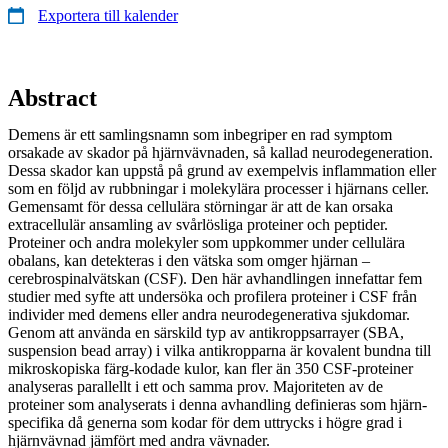
Exportera till kalender
Abstract
Demens är ett samlingsnamn som inbegriper en rad symptom
orsakade av skador på hjärnvävnaden, så kallad neurodegeneration.
Dessa skador kan uppstå på grund av exempelvis inflammation eller
som en följd av rubbningar i molekylära processer i hjärnans celler.
Gemensamt för dessa cellulära störningar är att de kan orsaka
extracellulär ansamling av svårlösliga proteiner och peptider.
Proteiner och andra molekyler som uppkommer under cellulära
obalans, kan detekteras i den vätska som omger hjärnan –
cerebrospinalvätskan (CSF). Den här avhandlingen innefattar fem
studier med syfte att undersöka och profilera proteiner i CSF från
individer med demens eller andra neurodegenerativa sjukdomar.
Genom att använda en särskild typ av antikroppsarrayer (SBA,
suspension bead array) i vilka antikropparna är kovalent bundna till
mikroskopiska färg-kodade kulor, kan fler än 350 CSF-proteiner
analyseras parallellt i ett och samma prov. Majoriteten av de
proteiner som analyserats i denna avhandling definieras som hjärn-
specifika då generna som kodar för dem uttrycks i högre grad i
hjärnvävnad jämfört med andra vävnader.