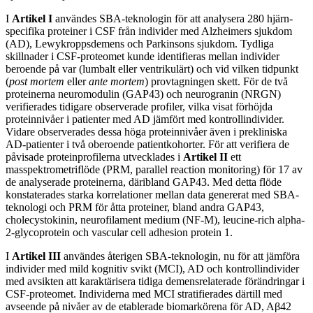
I
Artikel I
användes SBA-teknologin för att analysera 280 hjärn-
specifika proteiner i CSF från individer med Alzheimers sjukdom
(AD), Lewykroppsdemens och Parkinsons sjukdom. Tydliga
skillnader i CSF-proteomet kunde identifieras mellan individer
beroende på var (lumbalt eller ventrikulärt) och vid vilken tidpunkt
(
post mortem
eller
ante mortem
) provtagningen skett. För de två
proteinerna neuromodulin (GAP43) och neurogranin (NRGN)
verifierades tidigare observerade profiler, vilka visat förhöjda
proteinnivåer i patienter med AD jämfört med kontrollindivider.
Vidare observerades dessa höga proteinnivåer även i prekliniska
AD-patienter i två oberoende patientkohorter. För att verifiera de
påvisade proteinprofilerna utvecklades i
Artikel II
ett
masspektrometriflöde (PRM, parallel reaction monitoring) för 17 av
de analyserade proteinerna, däribland GAP43. Med detta flöde
konstaterades starka korrelationer mellan data genererat med SBA-
teknologi och PRM för åtta proteiner, bland andra GAP43,
cholecystokinin, neurofilament medium (NF-M), leucine-rich alpha-
2-glycoprotein och vascular cell adhesion protein 1.
I
Artikel III
användes återigen SBA-teknologin, nu för att jämföra
individer med mild kognitiv svikt (MCI), AD och kontrollindivider
med avsikten att karaktärisera tidiga demensrelaterade förändringar i
CSF-proteomet. Individerna med MCI stratifierades därtill med
avseende på nivåer av de etablerade biomarkörena för AD, Aβ42