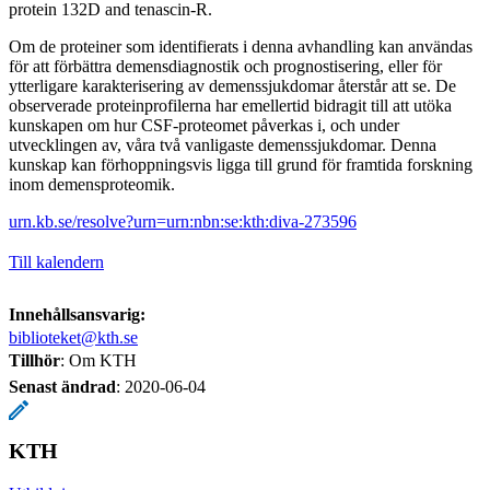
protein 132D and tenascin-R.
Om de proteiner som identifierats i denna avhandling kan användas
för att förbättra demensdiagnostik och prognostisering, eller för
ytterligare karakterisering av demenssjukdomar återstår att se. De
observerade proteinprofilerna har emellertid bidragit till att utöka
kunskapen om hur CSF-proteomet påverkas i, och under
utvecklingen av, våra två vanligaste demenssjukdomar. Denna
kunskap kan förhoppningsvis ligga till grund för framtida forskning
inom demensproteomik.
urn.kb.se/resolve?urn=urn:nbn:se:kth:diva-273596
Till kalendern
Innehållsansvarig:
biblioteket@kth.se
Tillhör
: Om KTH
Senast ändrad
:
2020-06-04
KTH