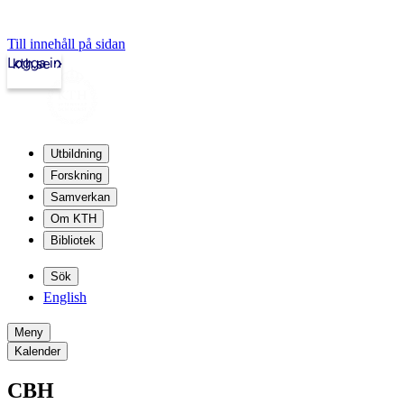
Till innehåll på sidan
Logga in
kth.se
Utbildning
Forskning
Samverkan
Om KTH
Bibliotek
Sök
English
Meny
Kalender
CBH