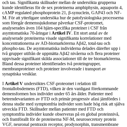
och tau. Signifikanta skillnader mellan de undersökta grupperna
kunde identifieras för de sex proteinerna amphiphysin, aquaporin 4,
cAMP regulated phosphoprotein 21, β-synuclein, GAP43 och NF-
M. För att ytterligare undersöka hur de patofysiologiska processerna
som föregår demenssjukdomar påverkar CSF-proteomet,
analyserades även 104 hjärn-specifika proteiner i CSF från
asymtomatiska 70-åringar i
Artikel IV
. Ett stort antal av de
analyserade proteinerna visade signifikanta korrelationer med
koncentrationerna av AD-biomarkörerna Aβ42, total-tau och
phospho-tau. De asymtomatiska individerna delades därefter upp i
två grupper utifrån de uppmätta Aβ42 nivåerna och flera proteiner
uppvisade signifikant skilda associationer till de tre biomarkörerna.
Bland dessa proteiner identifierades två proteingrupper,
membranproteiner och proteiner involverade i transport av
synaptiska vesiklar.
I
Artikel V
undersöktes CSF-proteomet i relation till
frontallobsdemens (FTD), vilken är den vanligast förekommande
demensformen hos individer under 65 års ålder. Patienter med
beteendevarianten av FTD och primär progressiv afasi jämfördes i
denna studie med symptomfria individer som hade hög risk att själva
utveckla FTD. Skillnader mellan patienter med FTD och
symptomfria individer kunde observeras på en global proteinnivå,
och framförallt för de proteinerna NF-M, neurosecretory protein
VGF, neuronal pentraxin receptor, prodynorphin, transmembrane