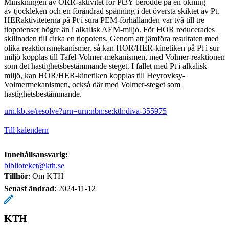
Minskningen av ORR-aktivitet för Pt3Y berodde på en ökning
av tjockleken och en förändrad spänning i det översta skiktet av Pt.
HERaktiviteterna på Pt i sura PEM-förhållanden var två till tre
tiopotenser högre än i alkalisk AEM-miljö. För HOR reducerades
skillnaden till cirka en tiopotens. Genom att jämföra resultaten med
olika reaktionsmekanismer, så kan HOR/HER-kinetiken på Pt i sur
miljö kopplas till Tafel-Volmer-mekanismen, med Volmer-reaktionen
som det hastighetsbestämmande steget. I fallet med Pt i alkalisk
miljö, kan HOR/HER-kinetiken kopplas till Heyrovksy-
Volmermekanismen, också där med Volmer-steget som
hastighetsbestämmande.
urn.kb.se/resolve?urn=urn:nbn:se:kth:diva-355975
Till kalendern
Innehållsansvarig:
biblioteket@kth.se
Tillhör
: Om KTH
Senast ändrad
:
2024-11-12
KTH