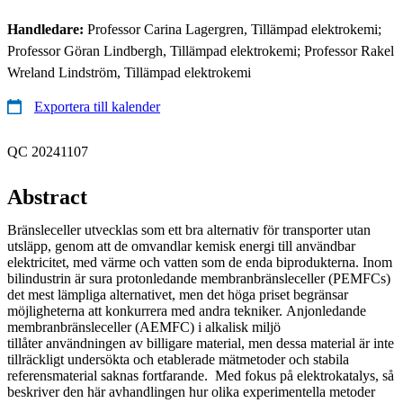
Handledare:
Professor Carina Lagergren, Tillämpad elektrokemi;
Professor Göran Lindbergh, Tillämpad elektrokemi; Professor Rakel
Wreland Lindström, Tillämpad elektrokemi
Exportera till kalender
QC 20241107
Abstract
Bränsleceller utvecklas som ett bra alternativ för transporter utan
utsläpp, genom att de omvandlar kemisk energi till användbar
elektricitet, med värme och vatten som de enda biprodukterna. Inom
bilindustrin är sura protonledande membranbränsleceller (PEMFCs)
det mest lämpliga alternativet, men det höga priset begränsar
möjligheterna att konkurrera med andra tekniker. Anjonledande
membranbränsleceller (AEMFC) i alkalisk miljö
tillåter användningen av billigare material, men dessa material är inte
tillräckligt undersökta och etablerade mätmetoder och stabila
referensmaterial saknas fortfarande. Med fokus på elektrokatalys, så
beskriver den här avhandlingen hur olika experimentella metoder