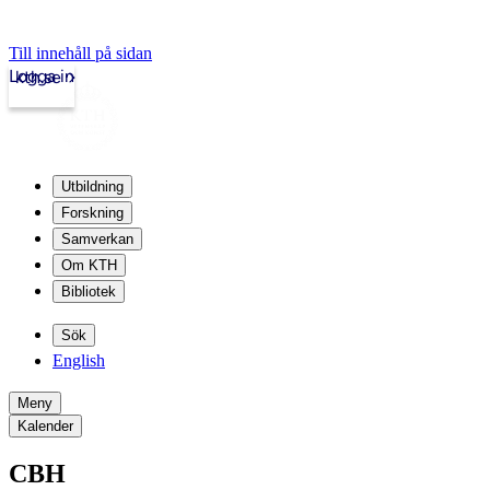
Till innehåll på sidan
Logga in
kth.se
Utbildning
Forskning
Samverkan
Om KTH
Bibliotek
Sök
English
Meny
Kalender
CBH