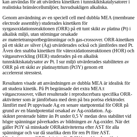
kan användas för att utvärdera kinetiken i tunnskiktskatalysatorer i
realistiska bränslecellsmiljöer, huvudsakligen alkaliska.
Genom användning av en speciell cell med dubbla MEA (membrane
electrode assembly) studerades kinetiken för
syrgasoxidationsreaktionen (ORR) på ett tunt skikt av platina (Pt) i
alkalisk miljö, utan störningar orsakade
av materietransportbegränsningar och gas-crossover. ORR-kinetiken
på ett skikt av silver (Ag) utvärderades också och jämfördes med Pt.
Även den snabba kinetiken för väteoxidationsreaktionen (HOR) och
vätgasutveckling (HER) studerades på en alkalisk
tunnskiktskatalysator av Pt. I sur miljö utvärderades stabiliteten av
ORR på ett skikt av platinayttrium (Pt3Y) genom ett
accelererat stresstest.
Resultaten visade att användningen av dubbla MEA är idealisk för
att studera kinetik. På Pt begränsade det extra MEA:t
vätgascrossover, vilket resulterade i reproducerbara specifika ORR-
aktiviteter som är jämförbara med dem på bra porösa elektroder.
Jämfört med Pt uppvisade Ag en senare startpotential för ORR på
grund av en blandpotential orsakad av Ag-oxidation. Ag-
skiktet presterade bättre än Pt under 0,5 V medan dess stabilitet vid
högre spänningar påverkades av bildningen av Ag-oxider. När det
gäller Pt3Y så minskade ORRaktiviteterna efter AST för alla
spänningar och var då snarlika dem för ren Pt före AST.