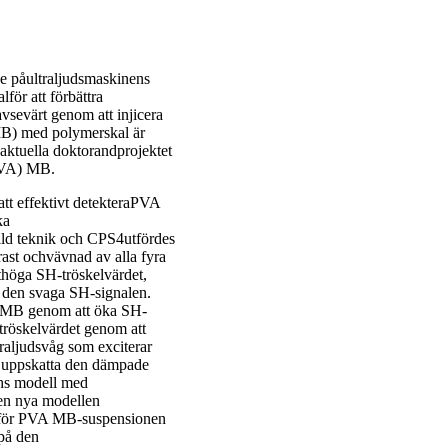
ke påultraljudsmaskinens
för att förbättra
vsevärt genom att injicera
(MB) med polymerskal är
 aktuella doktorandprojektet
PVA) MB.
att effektivt detekteraPVA
ka
kild teknik och CPS4utfördes
ast ochvävnad av alla fyra
ethöga SH-tröskelvärdet,
ll den svaga SH-signalen.
VA MB genom att öka SH-
tröskelvärdet genom att
raljudsvåg som exciterar
 uppskatta den dämpade
hs modell med
en nya modellen
n för PVA MB-suspensionen
på den