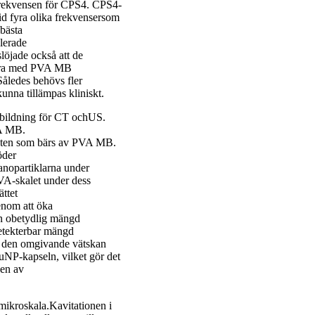
rekvensen för CPS4. CPS4-
id fyra olika frekvensersom
bästa
lerade
öjade också att de
gera med PVA MB
Således behövs fler
unna tillämpas kliniskt.
vbildning för CT ochUS.
VA MB.
asten som bärs av PVA MB.
öder
nanopartiklarna under
VA-skalet under dess
ttet
enom att öka
en obetydlig mängd
etekterbar mängd
 den omgivande vätskan
uNP-kapseln, vilket gör det
gen av
mikroskala.Kavitationen i