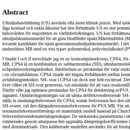
Abstract
Ultraljudsavbildning (US) används ofta inom klinisk praxis. Med tan
låga kostnad och enkla åtkomst har den förbättrade US en stor potential
hälsovården för majoriteten av världsbefolkningen. US kan förbättrasa
ultraljudskontrastmedel för att göra blodflödet opakt.Mikrobubblor 
lovande kandidater för nästa generationsultraljudskontrastmedel. I det
undersöktes MB med en viss typav polymerskal, polyvinylalkohol (
I Studie I och II utvecklade jag en ny kontrastpulssekvens, CPS4, för 
MB. CPS4 är en kombination av subharmoniska (SH), ultraharmonis
ochpulsinverteringstekniker. Jämförelsen av prestandan för varje ens
i en vävnadsfantom. CPS4 visade det högsta förhållandet mellan kontr
avbildningstekniker. SH- svar i CPS4 var dock inte helt exciterad. D
över vilket ett SH-svar genereras, var misstänkt för att vara orsakenti
Därför ville jag optimera prestandan för CPS4 för detektering avP
signalen. Optimeringsstrategin var att sänka detfrekvensberoende SH-
ställa in sändningsfrekvensen för CPS4, somär frekvensen hos den ult
SH-svaret, vid den dämpaderesonansfrekvensen för PVA MB. För att
resonansfrekvensenföreslogs en matematisk modell baserad på Churc
frekvensberoendematerialegenskaper. De mekaniska parametrarna i d
estimerades genom attanpassa den uppmätta dämpningskoefficiente
med densimulerade. Den kalibrerade modellen användes för att föruts