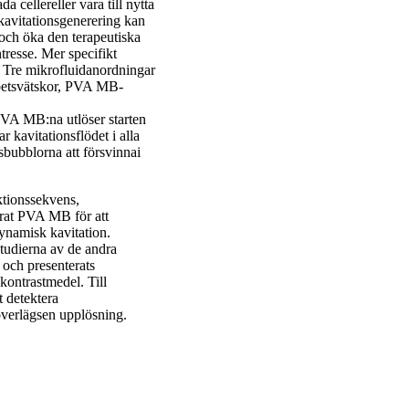
a cellereller vara till nytta
kavitationsgenerering kan
 och öka den terapeutiska
tresse. Mer specifikt
 Tre mikrofluidanordningar
rbetsvätskor, PVA MB-
PVA MB:na utlöser starten
 kavitationsflödet i alla
sbubblorna att försvinnai
ktionssekvens,
rat PVA MB för att
ynamisk kavitation.
studierna av de andra
 och presenterats
kontrastmedel. Till
 detektera
 överlägsen upplösning.