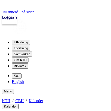
Till innehåll på sidan
Logga in
kth.se
Utbildning
Forskning
Samverkan
Om KTH
Bibliotek
Sök
English
Meny
KTH
CBH
Kalender
Kalender