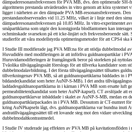
dämpaderesonansfrekvensen för PVA MB, dvs. den optimerade SH-f
algoritmens prestanda utvärderades in vitro genom att köra systemet v
ligger i närheten av den dämpade PVA MB-resonansfrekvensen. Den 
prestandanobserverades vid 11.25 MHz, vilket är i linje med den simu
dämpaderesonansfrekvensen på 10.85 MHz. In vitro-experimentet avsl
småpartiklarna som utgör den konstgjorda blodfantomen kan intera
ochminskade svarsekon på ett icke-linjärt och frekvensberoende sätt. 
studierför att våra modellstyrda optimeringsmetoder för att CPS4 ska k
I Studie III modifierade jag PVA MB:na för att stödja dubbelmodal a
Huvudidén med modifieringen är att införliva guldnanopartiklar i P
Huruvidamodifieringen är framgångsrik beror på storleken på nyttol
Tvåolika tillvägagångssätt föreslogs för att tillverka kandidater som st
dubbelmodalavbildning. I det första tillvägagångssättet tillsattes guld
tillverkningenav PVA MB, så att guldnanopartiklarna bäddades in i P
bildande(kandidat som heter AuNP-S-MB). I det andra tillvägagångssä
laddadesguldnanopartiklarna in i kärnan i PVA MB som ersatte luft g
permeabiliteten(kandidat som heter AuNP-kapsel). CT avslöjade att 
guldnanopartiklarvar inbäddade i skalet av AuNP-S-MB, medan en d
guldnanopartiklarpackades in i PVA MB. Dessutom är CT-numret för
kring AuNPkapseln lågt, dvs. guldnanopartiklarna var bundna inuti A
andratillvägagångssättet till ett lovande steg mot den vidare utvecklin
dubbelmodaltkontrastmedel.
I Studie IV studerade jag effekten av PVA MB på kavitationsflöden i 