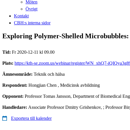
Möten
Övrigt
Kontakt
CBH:s interna sidor
Exploring Polymer-Shelled Microbubbles: 
Tid:
Fr 2020-12-11 kl 09.00
Plats:
https://kth-se.zoom.us/webinar/register/WN_xhQ7-iQIQya3g
Ämnesområde:
Teknik och hälsa
Respondent:
Hongjian Chen
, Medicinsk avbildning
Opponent:
Professor Tomas Jansson, Department of Biomedical Eng
Handledare:
Associate Professor Dmitry Grishenkov, ; Professor Bi
Exportera till kalender