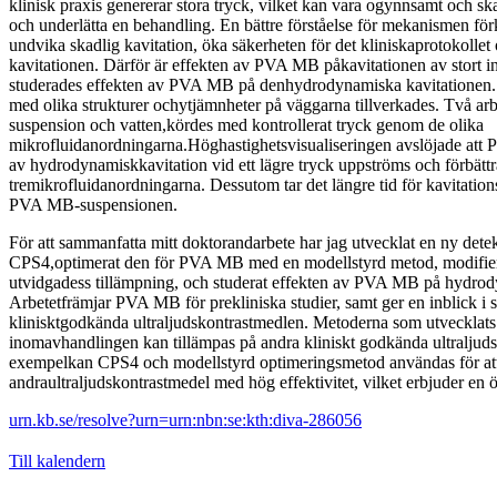
klinisk praxis genererar stora tryck, vilket kan vara ogynnsamt och skad
och underlätta en behandling. En bättre förståelse för mekanismen för
undvika skadlig kavitation, öka säkerheten för det kliniskaprotokollet
kavitationen. Därför är effekten av PVA MB påkavitationen av stort in
studerades effekten av PVA MB på denhydrodynamiska kavitationen.
med olika strukturer ochytjämnheter på väggarna tillverkades. Två a
suspension och vatten,kördes med kontrollerat tryck genom de olika
mikrofluidanordningarna.Höghastighetsvisualiseringen avslöjade att 
av hydrodynamiskkavitation vid ett lägre tryck uppströms och förbättrar
tremikrofluidanordningarna. Dessutom tar det längre tid för kavitation
PVA MB-suspensionen.
För att sammanfatta mitt doktorandarbete har jag utvecklat en ny dete
CPS4,optimerat den för PVA MB med en modellstyrd metod, modifie
utvidgadess tillämpning, och studerat effekten av PVA MB på hydrod
Arbetetfrämjar PVA MB för prekliniska studier, samt ger en inblick i 
klinisktgodkända ultraljudskontrastmedlen. Metoderna som utvecklats
inomavhandlingen kan tillämpas på andra kliniskt godkända ultraljuds
exempelkan CPS4 och modellstyrd optimeringsmetod användas för att
andraultraljudskontrastmedel med hög effektivitet, vilket erbjuder en
urn.kb.se/resolve?urn=urn:nbn:se:kth:diva-286056
Till kalendern