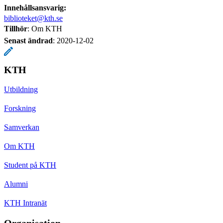
Innehållsansvarig:
biblioteket@kth.se
Tillhör
: Om KTH
Senast ändrad
:
2020-12-02
KTH
Utbildning
Forskning
Samverkan
Om KTH
Student på KTH
Alumni
KTH Intranät
Organisation