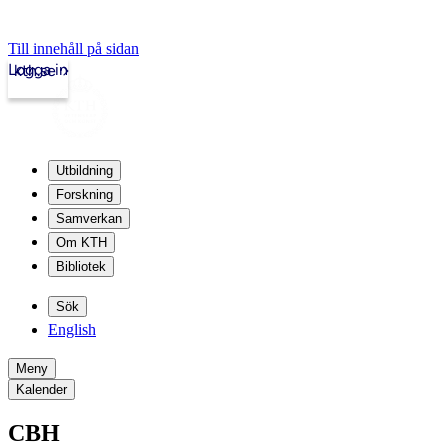
Till innehåll på sidan
Logga in
kth.se
Utbildning
Forskning
Samverkan
Om KTH
Bibliotek
Sök
English
Meny
Kalender
CBH