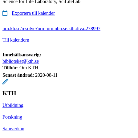
Science for Life Laboratory, SciLifeLab
Exportera till kalender
urn.kb.se/resolve?urn=urn:nbn:se:kth:diva-278997
Till kalendern
Innehållsansvarig:
biblioteket@kth.se
Tillhör
: Om KTH
Senast ändrad
:
2020-08-11
KTH
Utbildning
Forskning
Samverkan