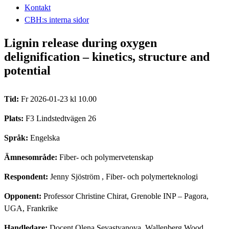
Kontakt
CBH:s interna sidor
Lignin release during oxygen
delignification – kinetics, structure and
potential
Tid:
Fr 2026-01-23 kl 10.00
Plats:
F3 Lindstedtvägen 26
Språk:
Engelska
Ämnesområde:
Fiber- och polymervetenskap
Respondent:
Jenny Sjöström
, Fiber- och polymerteknologi
Opponent:
Professor Christine Chirat, Grenoble INP – Pagora,
UGA, Frankrike
Handledare:
Docent Olena Sevastyanova, Wallenberg Wood