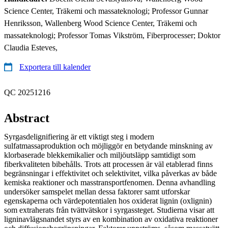
Science Center, Träkemi och massateknologi; Professor Gunnar
Henriksson, Wallenberg Wood Science Center, Träkemi och
massateknologi; Professor Tomas Vikström, Fiberprocesser; Doktor
Claudia Esteves,
Exportera till kalender
QC 20251216
Abstract
Syrgasdelignifiering är ett viktigt steg i modern
sulfatmassaproduktion och möjliggör en betydande minskning av
klorbaserade blekkemikalier och miljöutsläpp samtidigt som
fiberkvaliteten bibehålls. Trots att processen är väl etablerad finns
begränsningar i effektivitet och selektivitet, vilka påverkas av både
kemiska reaktioner och masstransportfenomen. Denna avhandling
undersöker samspelet mellan dessa faktorer samt utforskar
egenskaperna och värdepotentialen hos oxiderat lignin (oxlignin)
som extraherats från tvättvätskor i syrgassteget. Studierna visar att
ligninavlägsnandet styrs av en kombination av oxidativa reaktioner