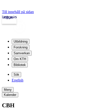
Till innehåll på sidan
Logga in
kth.se
Utbildning
Forskning
Samverkan
Om KTH
Bibliotek
Sök
English
Meny
Kalender
CBH