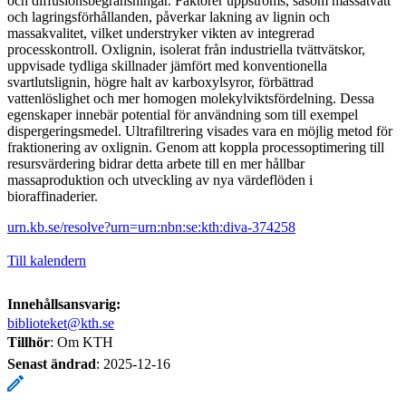
och diffusionsbegränsningar. Faktorer uppströms, såsom massatvätt
och lagringsförhållanden, påverkar lakning av lignin och
massakvalitet, vilket understryker vikten av integrerad
processkontroll. Oxlignin, isolerat från industriella tvättvätskor,
uppvisade tydliga skillnader jämfört med konventionella
svartlutslignin, högre halt av karboxylsyror, förbättrad
vattenlöslighet och mer homogen molekylviktsfördelning. Dessa
egenskaper innebär potential för användning som till exempel
dispergeringsmedel. Ultrafiltrering visades vara en möjlig metod för
fraktionering av oxlignin. Genom att koppla processoptimering till
resursvärdering bidrar detta arbete till en mer hållbar
massaproduktion och utveckling av nya värdeflöden i
bioraffinaderier.
urn.kb.se/resolve?urn=urn:nbn:se:kth:diva-374258
Till kalendern
Innehållsansvarig:
biblioteket@kth.se
Tillhör
: Om KTH
Senast ändrad
:
2025-12-16