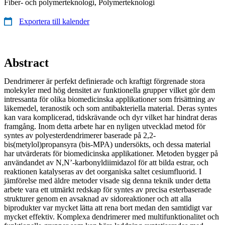
Fiber- och polymerteknologi, Polymerteknologi
Exportera till kalender
Abstract
Dendrimerer är perfekt definierade och kraftigt förgrenade stora
molekyler med hög densitet av funktionella grupper vilket gör dem
intressanta för olika biomedicinska applikationer som frisättning av
läkemedel, teranostik och som antibakteriella material. Deras syntes
kan vara komplicerad, tidskrävande och dyr vilket har hindrat deras
framgång. Inom detta arbete har en nyligen utvecklad metod för
syntes av polyesterdendrimerer baserade på 2,2-
bis(metylol)propansyra (bis-MPA) undersökts, och dessa material
har utvärderats för biomedicinska applikationer. Metoden bygger på
användandet av N,N’-karbonyldiimidazol för att bilda estrar, och
reaktionen katalyseras av det oorganiska saltet cesiumfluorid. I
jämförelse med äldre metoder visade sig denna teknik under detta
arbete vara ett utmärkt redskap för syntes av precisa esterbaserade
strukturer genom en avsaknad av sidoreaktioner och att alla
biprodukter var mycket lätta att rena bort medan den samtidigt var
mycket effektiv. Komplexa dendrimerer med multifunktionalitet och