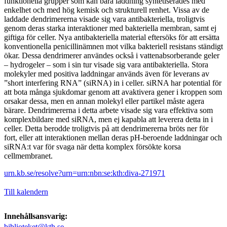
funktionella grupper som kan bära laddning syntetiserades med
enkelhet och med hög kemisk och strukturell renhet. Vissa av de
laddade dendrimererna visade sig vara antibakteriella, troligtvis
genom deras starka interaktioner med bakteriella membran, samt ej
giftiga för celler. Nya antibakteriella material eftersöks för att ersätta
konventionella penicillinämnen mot vilka bakteriell resistans ständigt
ökar. Dessa dendrimerer användes också i vattenabsorberande geler
– hydrogeler – som i sin tur visade sig vara antibakteriella. Stora
molekyler med positiva laddningar används även för leverans av
”short interfering RNA” (siRNA) in i celler. siRNA har potential för
att bota många sjukdomar genom att avaktivera gener i kroppen som
orsakar dessa, men en annan molekyl eller partikel måste agera
bärare. Dendrimererna i detta arbete visade sig vara effektiva som
komplexbildare med siRNA, men ej kapabla att leverera detta in i
celler. Detta berodde troligtvis på att dendrimererna bröts ner för
fort, eller att interaktionen mellan deras pH-beroende laddningar och
siRNA:t var för svaga när detta komplex försökte korsa
cellmembranet.
urn.kb.se/resolve?urn=urn:nbn:se:kth:diva-271971
Till kalendern
Innehållsansvarig:
biblioteket@kth.se