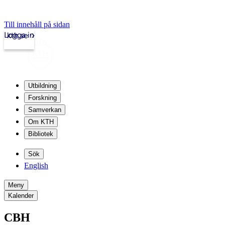
Till innehåll på sidan
Logga in
kth.se
Utbildning
Forskning
Samverkan
Om KTH
Bibliotek
Sök
English
Meny
Kalender
CBH