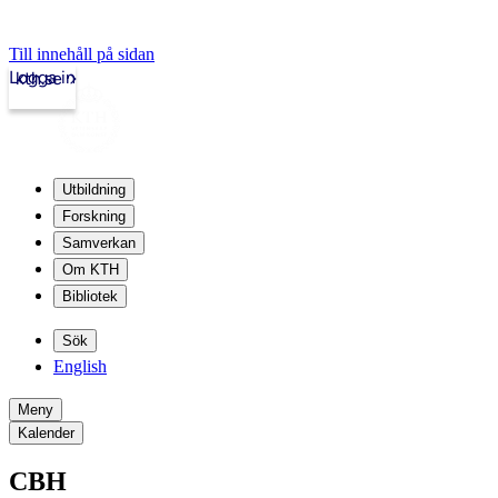
Till innehåll på sidan
Logga in
kth.se
Utbildning
Forskning
Samverkan
Om KTH
Bibliotek
Sök
English
Meny
Kalender
CBH