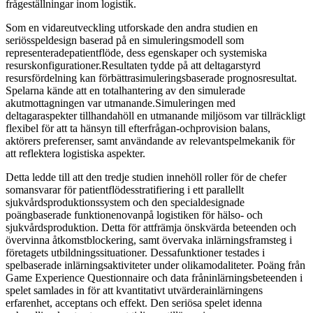
frågeställningar inom logistik.
Som en vidareutveckling utforskade den andra studien en
seriösspeldesign baserad på en simuleringsmodell som
representeradepatientflöde, dess egenskaper och systemiska
resurskonfigurationer.Resultaten tydde på att deltagarstyrd
resursfördelning kan förbättrasimuleringsbaserade prognosresultat.
Spelarna kände att en totalhantering av den simulerade
akutmottagningen var utmanande.Simuleringen med
deltagaraspekter tillhandahöll en utmanande miljösom var tillräckligt
flexibel för att ta hänsyn till efterfrågan-ochprovision balans,
aktörers preferenser, samt användande av relevantspelmekanik för
att reflektera logistiska aspekter.
Detta ledde till att den tredje studien innehöll roller för de chefer
somansvarar för patientflödesstratifiering i ett parallellt
sjukvårdsproduktionssystem och den specialdesignade
poängbaserade funktionenovanpå logistiken för hälso- och
sjukvårdsproduktion. Detta för attfrämja önskvärda beteenden och
övervinna åtkomstblockering, samt övervaka inlärningsframsteg i
företagets utbildningssituationer. Dessafunktioner testades i
spelbaserade inlärningsaktiviteter under olikamodaliteter. Poäng från
Game Experience Questionnaire och data fråninlärningsbeteenden i
spelet samlades in för att kvantitativt utvärderainlärningens
erfarenhet, acceptans och effekt. Den seriösa spelet idenna