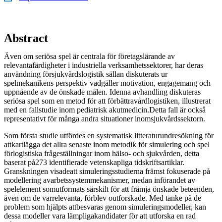
Abstract
Även om seriösa spel är centrala för företagslärande av
relevantafärdigheter i industriella verksamhetssektorer, har deras
användning försjukvårdslogistik sällan diskuterats ur
spelmekanikens perspektiv vadgäller motivation, engagemang och
uppnående av de önskade målen. Idenna avhandling diskuteras
seriösa spel som en metod för att förbättravårdlogistiken, illustrerat
med en fallstudie inom pediatrisk akutmedicin.Detta fall är också
representativt för många andra situationer inomsjukvårdssektorn.
Som första studie utfördes en systematisk litteraturundresökning för
attkartlägga det allra senaste inom metodik för simulering och spel
förlogistiska frågeställningar inom hälso- och sjukvården, detta
baserat på273 identifierade vetenskapliga tidskriftsartiklar.
Granskningen visadeatt simuleringsstudierna främst fokuserade på
modellering avarbetssystemmekanismer, medan införandet av
spelelement somutformats särskilt för att främja önskade beteenden,
även om de varrelevanta, förblev outforskade. Med tanke på de
problem som hjälpts attbesvaras genom simuleringsmodeller, kan
dessa modeller vara lämpligakandidater för att utforska en rad