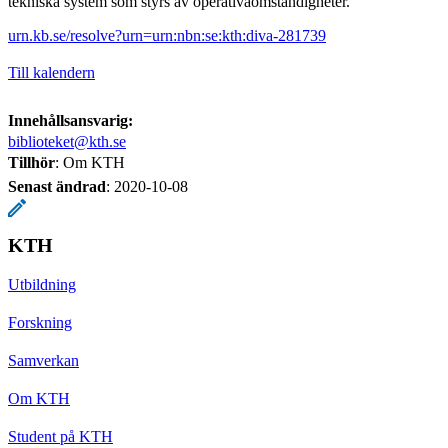
tekniska system som styrs av operativaomständigheter.
urn.kb.se/resolve?urn=urn:nbn:se:kth:diva-281739
Till kalendern
Innehållsansvarig:
biblioteket@kth.se
Tillhör
: Om KTH
Senast ändrad
:
2020-10-08
KTH
Utbildning
Forskning
Samverkan
Om KTH
Student på KTH