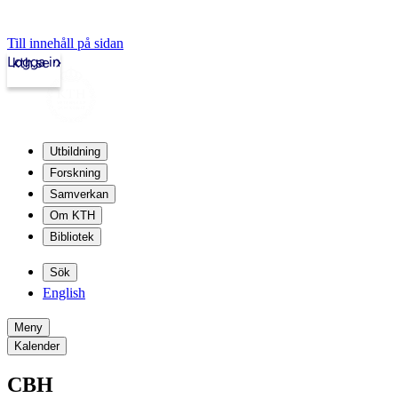
Till innehåll på sidan
Logga in
kth.se
Utbildning
Forskning
Samverkan
Om KTH
Bibliotek
Sök
English
Meny
Kalender
CBH