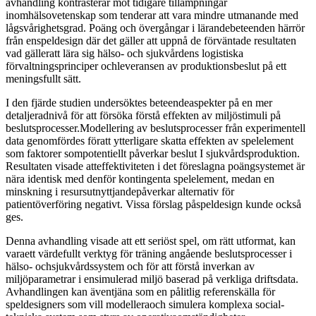
avhandling kontrasterar mot tidigare tillämpningar
inomhälsovetenskap som tenderar att vara mindre utmanande med
lågsvårighetsgrad. Poäng och övergångar i lärandebeteenden härrör
från enspeldesign där det gäller att uppnå de förväntade resultaten
vad gälleratt lära sig hälso- och sjukvårdens logistiska
förvaltningsprinciper ochleveransen av produktionsbeslut på ett
meningsfullt sätt.
I den fjärde studien undersöktes beteendeaspekter på en mer
detaljeradnivå för att försöka förstå effekten av miljöstimuli på
beslutsprocesser.Modellering av beslutsprocesser från experimentell
data genomfördes föratt ytterligare skatta effekten av spelelement
som faktorer sompotentiellt påverkar beslut I sjukvårdsproduktion.
Resultaten visade atteffektiviteten i det föreslagna poängsystemet är
nära identisk med denför kontingenta spelelement, medan en
minskning i resursutnyttjandepåverkar alternativ för
patientöverföring negativt. Vissa förslag påspeldesign kunde också
ges.
Denna avhandling visade att ett seriöst spel, om rätt utformat, kan
varaett värdefullt verktyg för träning angående beslutsprocesser i
hälso- ochsjukvårdssystem och för att förstå inverkan av
miljöparametrar i ensimulerad miljö baserad på verkliga driftsdata.
Avhandlingen kan äventjäna som en pålitlig referenskälla för
speldesigners som vill modelleraoch simulera komplexa social-