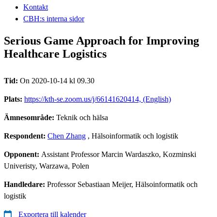
Kontakt
CBH:s interna sidor
Serious Game Approach for Improving
Healthcare Logistics
Tid:
On 2020-10-14 kl 09.30
Plats:
https://kth-se.zoom.us/j/66141620414, (English)
Ämnesområde:
Teknik och hälsa
Respondent:
Chen Zhang
, Hälsoinformatik och logistik
Opponent:
Assistant Professor Marcin Wardaszko, Kozminski
Univeristy, Warzawa, Polen
Handledare:
Professor Sebastiaan Meijer, Hälsoinformatik och
logistik
Exportera till kalender