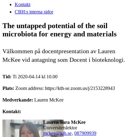
Kontakt
CBH:s interna sidor
The untapped potential of the soil
microbiota for energy and materials
Välkommen på docentpresentation av Lauren
McKee vid antagning som Docent i bioteknologi.
Tid:
Ti 2020-04-14 kl 10.00
Plats:
Zoom address: https://kth-se.zoom.us/j/2153228943
Medverkande:
Lauren McKee
Kontakt:
Lauren Sara McKee
universitetslektor
mckee@kth.se
,
08790
9939