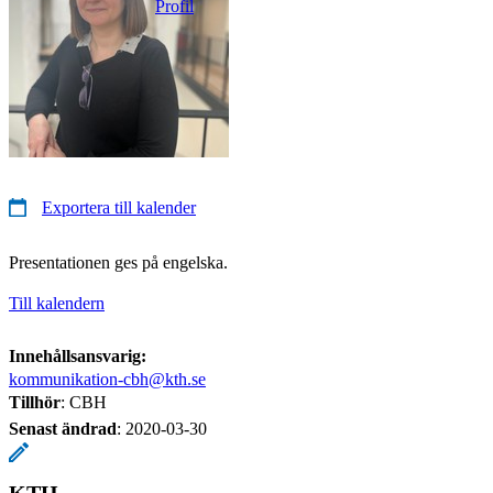
Profil
Exportera till kalender
Presentationen ges på engelska.
Till kalendern
Innehållsansvarig:
kommunikation-cbh@kth.se
Tillhör
: CBH
Senast ändrad
:
2020-03-30
KTH