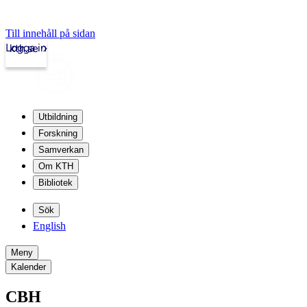
Till innehåll på sidan
Logga in
kth.se
Utbildning
Forskning
Samverkan
Om KTH
Bibliotek
Sök
English
Meny
Kalender
CBH