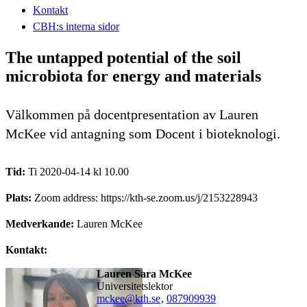
Kontakt
CBH:s interna sidor
The untapped potential of the soil
microbiota for energy and materials
Välkommen på docentpresentation av Lauren
McKee vid antagning som Docent i bioteknologi.
Tid:
Ti 2020-04-14 kl 10.00
Plats:
Zoom address: https://kth-se.zoom.us/j/2153228943
Medverkande:
Lauren McKee
Kontakt:
Lauren Sara McKee
universitetslektor
mckee@kth.se
,
08790
9939