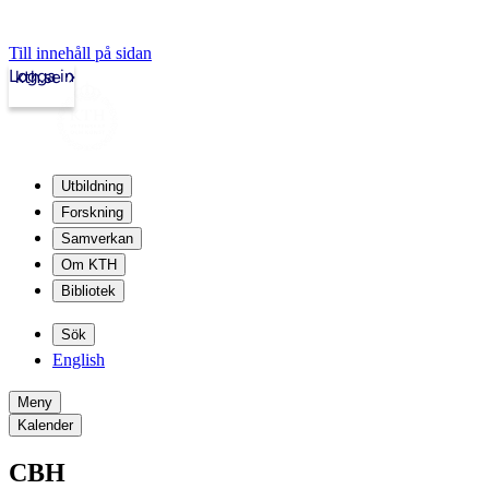
Till innehåll på sidan
Logga in
kth.se
Utbildning
Forskning
Samverkan
Om KTH
Bibliotek
Sök
English
Meny
Kalender
CBH