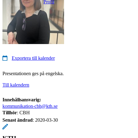
Profil
Exportera till kalender
Presentationen ges på engelska.
Till kalendern
Innehållsansvarig:
kommunikation-cbh@kth.se
Tillhör
: CBH
Senast ändrad
:
2020-03-30
KTH