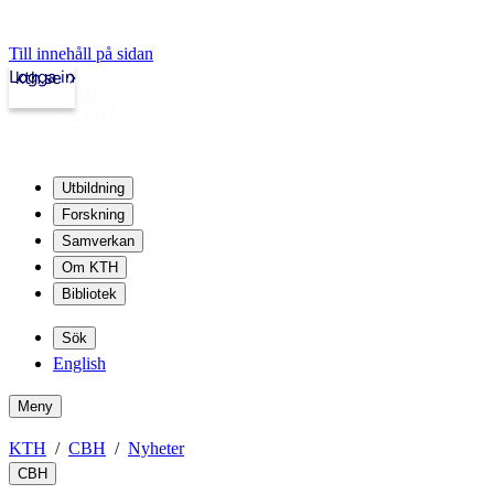
Till innehåll på sidan
Logga in
kth.se
Utbildning
Forskning
Samverkan
Om KTH
Bibliotek
Sök
English
Meny
KTH
CBH
Nyheter
CBH