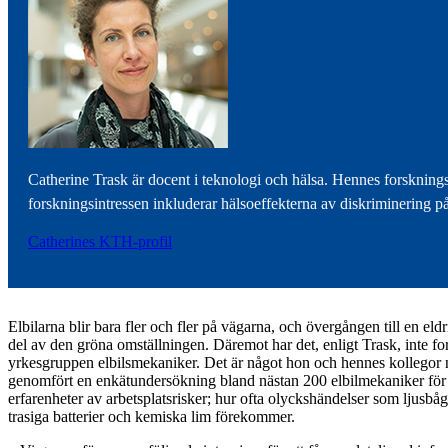
Catherine Trask är docent i teknologi och hälsa. Hennes forskning
forskningsintressen inkluderar hälsoeffekterna av diskriminering på 
Catherines KTH-profil
Elbilarna blir bara fler och fler på vägarna, och övergången till en eldr
del av den gröna omställningen. Däremot har det, enligt Trask, inte fo
yrkesgruppen elbilsmekaniker. Det är något hon och hennes kollegor n
genomfört en enkätundersökning bland nästan 200 elbilmekaniker för a
erfarenheter av arbetsplatsrisker; hur ofta olyckshändelser som ljusbå
trasiga batterier och kemiska lim förekommer.