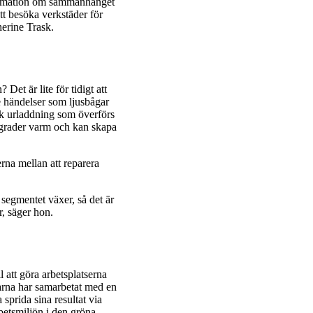
nformation om sammanhanget
t besöka verkstäder för
herine Trask.
Det är lite för tidigt att
e händelser som ljusbågar
isk urladdning som överförs
n grader varm och kan skapa
erna mellan att reparera
 segmentet växer, så det är
r, säger hon.
ll att göra arbetsplatserna
karna har samarbetat med en
prida sina resultat via
rbetsmiljön i den gröna