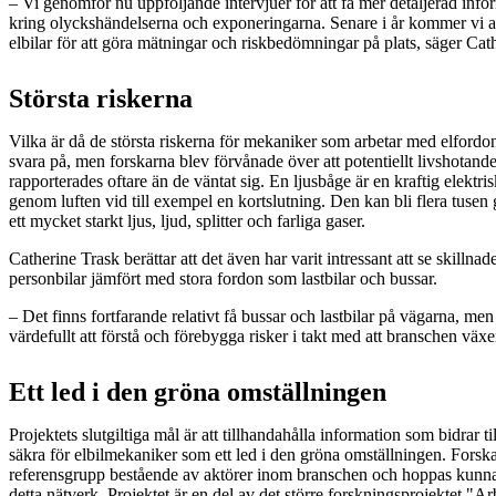
– Vi genomför nu uppföljande intervjuer för att få mer detaljerad i
kring olyckshändelserna och exponeringarna. Senare i år kommer vi at
elbilar för att göra mätningar och riskbedömningar på plats, säger Cat
Största riskerna
Vilka är då de största riskerna för mekaniker som arbetar med elfordon? 
svara på, men forskarna blev förvånade över att potentiellt livshotand
rapporterades oftare än de väntat sig. En ljusbåge är en kraftig elektr
genom luften vid till exempel en kortslutning. Den kan bli flera tuse
ett mycket starkt ljus, ljud, splitter och farliga gaser.
Catherine Trask berättar att det även har varit intressant att se skillnad
personbilar jämfört med stora fordon som lastbilar och bussar.
– Det finns fortfarande relativt få bussar och lastbilar på vägarna, men
värdefullt att förstå och förebygga risker i takt med att branschen växe
Ett led i den gröna omställningen
Projektets slutgiltiga mål är att tillhandahålla information som bidrar ti
säkra för elbilmekaniker som ett led i den gröna omställningen. Fors
referensgrupp bestående av aktörer inom branschen och hoppas kunna s
detta nätverk. Projektet är en del av det större forskningsprojektet "A