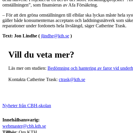
omställningen”, som finansieras av Afa Försäkring.
– För att den gröna omställningen till elbilar ska lyckas måste hela sys
gäller både konsumenternas acceptans och laddningsnätverk som säke
reparationer under fordonets hela livslängd, säger Catherine Trask.
Text: Jon Lindhe
(
jlindhe@kth.se
)
Vill du veta mer?
Läs mer om studien:
Bedömning och hantering av faror vid underhå
Kontakta Catherine Trask:
ctrask@kth.se
Nyheter från CBH-skolan
Innehållsansvarig:
webmaster@cbh.kth.se
Tillhör
: Om KTH