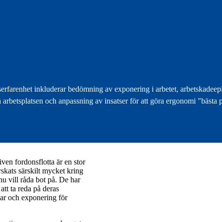
serfarenhet inkluderar bedömning av exponering i arbetet, arbetskadeep
arbetsplatsen och anpassning av insatser för att göra ergonomi "bästa pra
iven fordonsflotta är en stor
rskats särskilt mycket kring
u vill råda bot på. De har
tt ta reda på deras
gar och exponering för