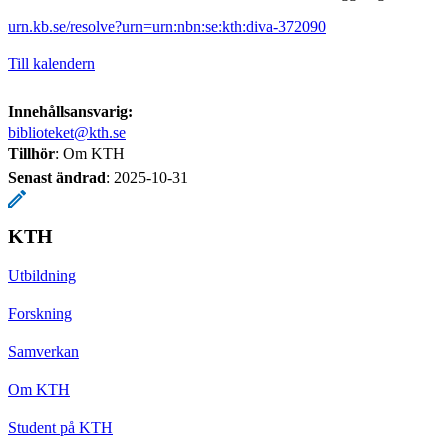
urn.kb.se/resolve?urn=urn:nbn:se:kth:diva-372090
Till kalendern
Innehållsansvarig:
biblioteket@kth.se
Tillhör
: Om KTH
Senast ändrad
:
2025-10-31
KTH
Utbildning
Forskning
Samverkan
Om KTH
Student på KTH