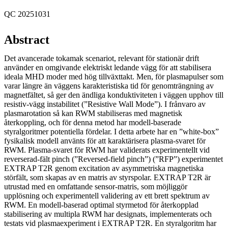
QC 20251031
Abstract
Det avancerade tokamak scenariot, relevant för stationär drift
använder en omgivande elektriskt ledande vägg för att stabilisera
ideala MHD moder med hög tillväxttakt. Men, för plasmapulser som
varar längre än väggens karakteristiska tid för genomträngning av
magnetfältet, så ger den ändliga konduktiviteten i väggen upphov till
resistiv-vägg instabilitet (”Resistive Wall Mode”). I frånvaro av
plasmarotation så kan RWM stabiliseras med magnetisk
återkoppling, och för denna metod har modell-baserade
styralgoritmer potentiella fördelar. I detta arbete har en ”white-box”
fysikalisk modell använts för att karaktärisera plasma-svaret för
RWM. Plasma-svaret för RWM har validerats experimentellt vid
reverserad-fält pinch (”Reversed-field pinch”) (”RFP”) experimentet
EXTRAP T2R genom excitation av asymmetriska magnetiska
störfält, som skapas av en matris av styrspolar. EXTRAP T2R är
utrustad med en omfattande sensor-matris, som möjliggör
upplösning och experimentell validering av ett brett spektrum av
RWM. En modell-baserad optimal styrmetod för återkopplad
stabilisering av multipla RWM har designats, implementerats och
testats vid plasmaexperiment i EXTRAP T2R. En styralgoritm har