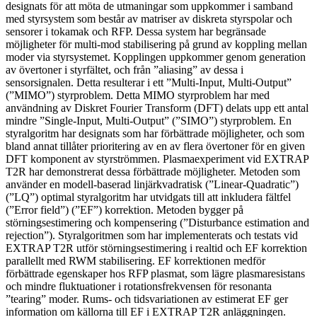
designats för att möta de utmaningar som uppkommer i samband
med styrsystem som består av matriser av diskreta styrspolar och
sensorer i tokamak och RFP. Dessa system har begränsade
möjligheter för multi-mod stabilisering på grund av koppling mellan
moder via styrsystemet. Kopplingen uppkommer genom generation
av övertoner i styrfältet, och från ”aliasing” av dessa i
sensorsignalen. Detta resulterar i ett ”Multi-Input, Multi-Output”
(”MIMO”) styrproblem. Detta MIMO styrproblem har med
användning av Diskret Fourier Transform (DFT) delats upp ett antal
mindre ”Single-Input, Multi-Output” (”SIMO”) styrproblem. En
styralgoritm har designats som har förbättrade möjligheter, och som
bland annat tillåter prioritering av en av flera övertoner för en given
DFT komponent av styrströmmen. Plasmaexperiment vid EXTRAP
T2R har demonstrerat dessa förbättrade möjligheter. Metoden som
använder en modell-baserad linjärkvadratisk (”Linear-Quadratic”)
(”LQ”) optimal styralgoritm har utvidgats till att inkludera fältfel
(”Error field”) (”EF”) korrektion. Metoden bygger på
störningsestimering och kompensering (”Disturbance estimation and
rejection”). Styralgoritmen som har implementerats och testats vid
EXTRAP T2R utför störningsestimering i realtid och EF korrektion
parallellt med RWM stabilisering. EF korrektionen medför
förbättrade egenskaper hos RFP plasmat, som lägre plasmaresistans
och mindre fluktuationer i rotationsfrekvensen för resonanta
”tearing” moder. Rums- och tidsvariationen av estimerat EF ger
information om källorna till EF i EXTRAP T2R anläggningen.