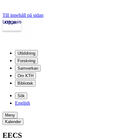
Till innehåll på sidan
Logga in
kth.se
Utbildning
Forskning
Samverkan
Om KTH
Bibliotek
Sök
English
Meny
Kalender
EECS