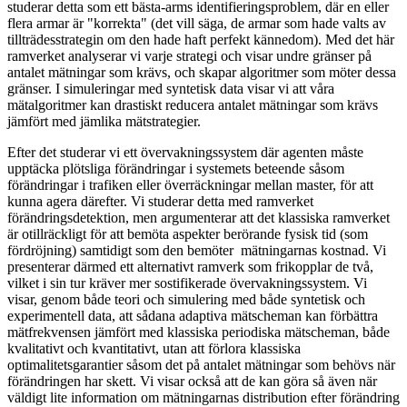
studerar detta som ett bästa-arms identifieringsproblem, där en eller
flera armar är "korrekta" (det vill säga, de armar som hade valts av
tillträdesstrategin om den hade haft perfekt kännedom). Med det här
ramverket analyserar vi varje strategi och visar undre gränser på
antalet mätningar som krävs, och skapar algoritmer som möter dessa
gränser. I simuleringar med syntetisk data visar vi att våra
mätalgoritmer kan drastiskt reducera antalet mätningar som krävs
jämfört med jämlika mätstrategier.
Efter det studerar vi ett övervakningssystem där agenten måste
upptäcka plötsliga förändringar i systemets beteende såsom
förändringar i trafiken eller överräckningar mellan master, för att
kunna agera därefter. Vi studerar detta med ramverket
förändringsdetektion, men argumenterar att det klassiska ramverket
är otillräckligt för att bemöta aspekter berörande fysisk tid (som
fördröjning) samtidigt som den bemöter mätningarnas kostnad. Vi
presenterar därmed ett alternativt ramverk som frikopplar de två,
vilket i sin tur kräver mer sostifikerade övervakningssystem. Vi
visar, genom både teori och simulering med både syntetisk och
experimentell data, att sådana adaptiva mätscheman kan förbättra
mätfrekvensen jämfört med klassiska periodiska mätscheman, både
kvalitativt och kvantitativt, utan att förlora klassiska
optimalitetsgarantier såsom det på antalet mätningar som behövs när
förändringen har skett. Vi visar också att de kan göra så även när
väldigt lite information om mätningarnas distribution efter förändring