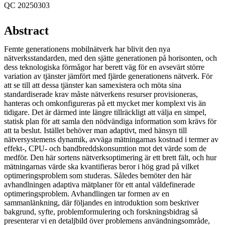
QC 20250303
Abstract
Femte generationens mobilnätverk har blivit den nya
nätverksstandarden, med den sjätte generationen på horisonten, och
dess teknologiska förmågor har berett väg för en avsevärt större
variation av tjänster jämfört med fjärde generationens nätverk. För
att se till att dessa tjänster kan samexistera och möta sina
standardiserade krav måste nätverkens resurser provisioneras,
hanteras och omkonfigureras på ett mycket mer komplext vis än
tidigare. Det är därmed inte längre tillräckligt att välja en simpel,
statisk plan för att samla den nödvändiga information som krävs för
att ta beslut. Istället behöver man adaptivt, med hänsyn till
nätversystemens dynamik, avväga mätningarnas kostnad i termer av
effekt-, CPU- och bandbreddskonsumtion mot det värde som de
medför. Den här sortens nätverksoptimering är ett brett fält, och hur
mätningarnas värde ska kvantifieras beror i hög grad på vilket
optimeringsproblem som studeras. Således bemöter den här
avhandlningen adaptiva mätplaner för ett antal väldefinerade
optimeringsproblem. Avhandlingen tar formen av en
sammanlänkning, där följandes en introduktion som beskriver
bakgrund, syfte, problemformulering och forskningsbidrag så
presenterar vi en detaljbild över problemens användningsområde,