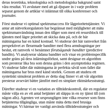
deras teoretiska, teknologiska och metodologiska bakgrund samt
våra resultat. Vi avslutare med att gå djupare in i varje problem
separat genom de artiklar vi inlämnat till olika konferenser och
journaler.
Först studerar vi optimal spektrumaccess för lågprioritetstjänster. Vi
antar att nätverksregulatorn har begränsat med möjligheter att mäta
spektrumanvändning innan den tillger som mest ett resursblock till
tjänsten med lägre prioritet att skicka data på, och de här
mätningarna har en känd kostnad. Vi studerar det här ramverket från
perspektivet av flerarmade banditer med flera armdragningar per
beslut, ett ramverk vi benämner
förutsägande banditer
(predictive
bandits). Vi analyserar sådana banditer och visar en problemspecifik
undre gräns på dess inlärningsförlust, samt designar en algorithm
som presterar lika bra som denna gräns i den asymptotiska regimen.
Vi studerar fallet där mätningarna är perfekta såväl som fallet där
mätningarna har brus med känd storlek. Genom att studera ett
syntetiskt simulerat problem av detta slag finner vi att vår algoritm
presterar avsevärt bättre jämfört med en simplare riktmärkesstrategi.
Därefter studerar vi en variation av tillträdeskontroll, där en regulator
måste välja en av ett antal betjänter att släppa in en ny tjänst till (om
någon alls). Agenten vet ursprungligen inte vilka resurser som finns
betjänterna tillgängliga, utan måste mäta detta med brusiga
mätningar. Vi härmar tre vanligt använda tillträdesstrategier och