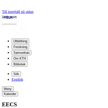
Till innehåll på sidan
Logga in
kth.se
Utbildning
Forskning
Samverkan
Om KTH
Bibliotek
Sök
English
Meny
Kalender
EECS