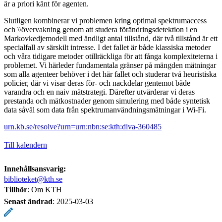
är a priori känt för agenten.
Slutligen kombinerar vi problemen kring optimal spektrumaccess
och \\övervakning genom att studera förändringsdetektion i en
Markovkedjemodell med ändligt antal tillstånd, där två tillstånd är ett
specialfall av särskilt intresse. I det fallet är både klassiska metoder
och våra tidigare metoder otillräckliga för att fånga komplexiteterna i
problemet. Vi härleder fundamentala gränser på mängden mätningar
som alla agenteer behöver i det här fallet och studerar två heuristiska
policier, där vi visar deras för- och nackdelar gentemot både
varandra och en naiv mätstrategi. Därefter utvärderar vi deras
prestanda och mätkostnader genom simulering med både syntetisk
data såväl som data från spektrumanvändningsmätningar i Wi-Fi.
urn.kb.se/resolve?urn=urn:nbn:se:kth:diva-360485
Till kalendern
Innehållsansvarig:
biblioteket@kth.se
Tillhör
: Om KTH
Senast ändrad
:
2025-03-03