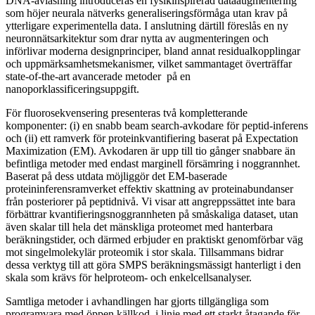
DNA-avläsning introduceras en fysikinspirerad dataaugmentering
som höjer neurala nätverks generaliseringsförmåga utan krav på
ytterligare experimentella data. I anslutning därtill föreslås en ny
neuronnätsarkitektur som drar nytta av augmenteringen och
införlivar moderna designprinciper, bland annat residualkopplingar
och uppmärksamhetsmekanismer, vilket sammantaget överträffar
state-of-the-art avancerade metoder på en
nanoporklassificeringsuppgift.
För fluorosekvensering presenteras två kompletterande
komponenter: (i) en snabb beam search-avkodare för peptid-inferens
och (ii) ett ramverk för proteinkvantifiering baserat på Expectation
Maximization (EM). Avkodaren är upp till tio gånger snabbare än
befintliga metoder med endast marginell försämring i noggrannhet.
Baserat på dess utdata möjliggör det EM-baserade
proteininferensramverket effektiv skattning av proteinabundanser
från posteriorer på peptidnivå. Vi visar att angreppssättet inte bara
förbättrar kvantifieringsnoggrannheten på småskaliga dataset, utan
även skalar till hela det mänskliga proteomet med hanterbara
beräkningstider, och därmed erbjuder en praktiskt genomförbar väg
mot singelmolekylär proteomik i stor skala. Tillsammans bidrar
dessa verktyg till att göra SMPS beräkningsmässigt hanterligt i den
skala som krävs för helproteom- och enkelcellsanalyser.
Samtliga metoder i avhandlingen har gjorts tillgängliga som
programvara med öppen källkod, i linje med ett starkt åtagande för