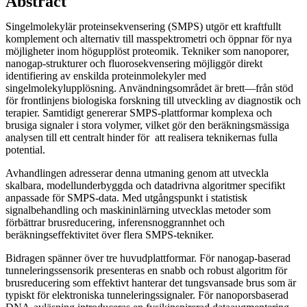
Abstract
Singelmolekylär proteinsekvensering (SMPS) utgör ett kraftfullt
komplement och alternativ till masspektrometri och öppnar för nya
möjligheter inom högupplöst proteomik. Tekniker som nanoporer,
nanogap-strukturer och fluorosekvensering möjliggör direkt
identifiering av enskilda proteinmolekyler med
singelmolekylupplösning. Användningsområdet är brett—från stöd
för frontlinjens biologiska forskning till utveckling av diagnostik och
terapier. Samtidigt genererar SMPS-plattformar komplexa och
brusiga signaler i stora volymer, vilket gör den beräkningsmässiga
analysen till ett centralt hinder för att realisera teknikernas fulla
potential.
Avhandlingen adresserar denna utmaning genom att utveckla
skalbara, modellunderbyggda och datadrivna algoritmer specifikt
anpassade för SMPS-data. Med utgångspunkt i statistisk
signalbehandling och maskininlärning utvecklas metoder som
förbättrar brusreducering, inferensnoggrannhet och
beräkningseffektivitet över flera SMPS-tekniker.
Bidragen spänner över tre huvudplattformar. För nanogap-baserad
tunneleringssensorik presenteras en snabb och robust algoritm för
brusreducering som effektivt hanterar det tungsvansade brus som är
typiskt för elektroniska tunneleringssignaler. För nanoporsbaserad