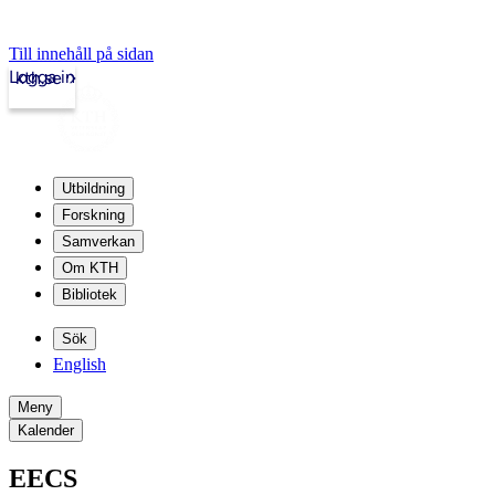
Till innehåll på sidan
Logga in
kth.se
Utbildning
Forskning
Samverkan
Om KTH
Bibliotek
Sök
English
Meny
Kalender
EECS