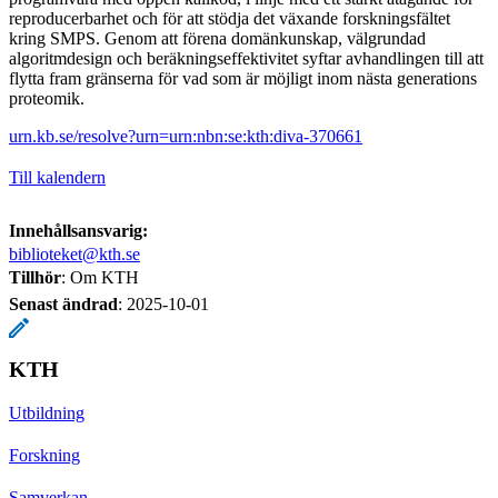
reproducerbarhet och för att stödja det växande forskningsfältet
kring SMPS. Genom att förena domänkunskap, välgrundad
algoritmdesign och beräkningseffektivitet syftar avhandlingen till att
flytta fram gränserna för vad som är möjligt inom nästa generations
proteomik.
urn.kb.se/resolve?urn=urn:nbn:se:kth:diva-370661
Till kalendern
Innehållsansvarig:
biblioteket@kth.se
Tillhör
: Om KTH
Senast ändrad
:
2025-10-01
KTH
Utbildning
Forskning
Samverkan