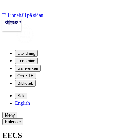
Till innehåll på sidan
Logga in
kth.se
Utbildning
Forskning
Samverkan
Om KTH
Bibliotek
Sök
English
Meny
Kalender
EECS