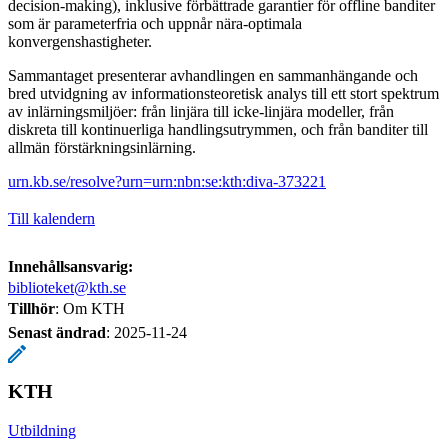
decision-making), inklusive förbättrade garantier för offline banditer
som är parameterfria och uppnår nära-optimala
konvergenshastigheter.
Sammantaget presenterar avhandlingen en sammanhängande och
bred utvidgning av informationsteoretisk analys till ett stort spektrum
av inlärningsmiljöer: från linjära till icke-linjära modeller, från
diskreta till kontinuerliga handlingsutrymmen, och från banditer till
allmän förstärkningsinlärning.
urn.kb.se/resolve?urn=urn:nbn:se:kth:diva-373221
Till kalendern
Innehållsansvarig:
biblioteket@kth.se
Tillhör
: Om KTH
Senast ändrad
:
2025-11-24
KTH
Utbildning