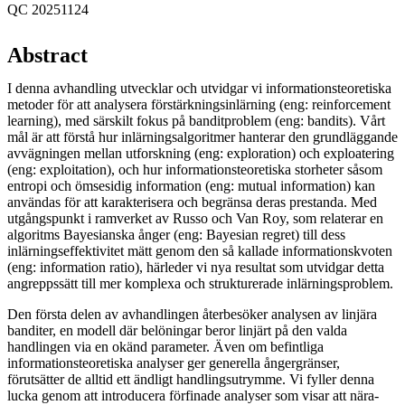
QC 20251124
Abstract
I denna avhandling utvecklar och utvidgar vi informationsteoretiska
metoder för att analysera förstärkningsinlärning (eng: reinforcement
learning), med särskilt fokus på banditproblem (eng: bandits). Vårt
mål är att förstå hur inlärningsalgoritmer hanterar den grundläggande
avvägningen mellan utforskning (eng: exploration) och exploatering
(eng: exploitation), och hur informationsteoretiska storheter såsom
entropi och ömsesidig information (eng: mutual information) kan
användas för att karakterisera och begränsa deras prestanda. Med
utgångspunkt i ramverket av Russo och Van Roy, som relaterar en
algoritms Bayesianska ånger (eng: Bayesian regret) till dess
inlärningseffektivitet mätt genom den så kallade informationskvoten
(eng: information ratio), härleder vi nya resultat som utvidgar detta
angreppssätt till mer komplexa och strukturerade inlärningsproblem.
Den första delen av avhandlingen återbesöker analysen av linjära
banditer, en modell där belöningar beror linjärt på den valda
handlingen via en okänd parameter. Även om befintliga
informationsteoretiska analyser ger generella ångergränser,
förutsätter de alltid ett ändligt handlingsutrymme. Vi fyller denna
lucka genom att introducera förfinade analyser som visar att nära-