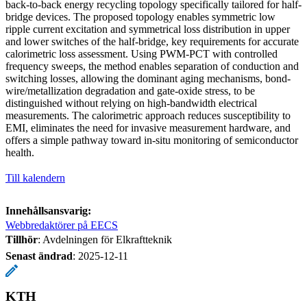
back-to-back energy recycling topology specifically tailored for half-
bridge devices. The proposed topology enables symmetric low
ripple current excitation and symmetrical loss distribution in upper
and lower switches of the half-bridge, key requirements for accurate
calorimetric loss assessment. Using PWM-PCT with controlled
frequency sweeps, the method enables separation of conduction and
switching losses, allowing the dominant aging mechanisms, bond-
wire/metallization degradation and gate-oxide stress, to be
distinguished without relying on high-bandwidth electrical
measurements. The calorimetric approach reduces susceptibility to
EMI, eliminates the need for invasive measurement hardware, and
offers a simple pathway toward in-situ monitoring of semiconductor
health.
Till kalendern
Innehållsansvarig:
Webbredaktörer på EECS
Tillhör
: Avdelningen för Elkraftteknik
Senast ändrad
:
2025-12-11
KTH