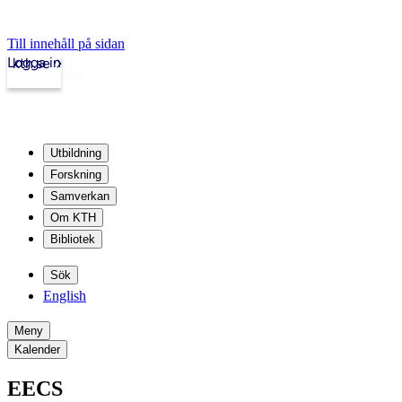
Till innehåll på sidan
Logga in
kth.se
Utbildning
Forskning
Samverkan
Om KTH
Bibliotek
Sök
English
Meny
Kalender
EECS