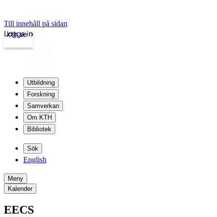
Till innehåll på sidan
Logga in
kth.se
Utbildning
Forskning
Samverkan
Om KTH
Bibliotek
Sök
English
Meny
Kalender
EECS