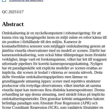
QC 20251117
Abstract
Omlokalisering är en nyckelkomponent i robotnavigering: för att
kunna röra sig framgångsrikt inom en miljö måste en robot känna till
sin position i förhållande till den miljön. Kameror är
kostnadseffektiva sensorer som möjliggör omlokalisering genom att
jämföra visuella observationer med en modell av scenen. Därför har
kameraomlokalisering, som också hittar tillämpningar inom förstärkt
verklighet, länge varit ett forskningsämne, vilket har lett till noggrant
utformade pipelines för korrekt kameraposeuppskattning. Nyligen
har ett paradigmskifte sett explicita modeller av scenen ersättas av
implicita, där scenen är kodad i vikterna av neurala nätverk. Detta
skifte förenklar omlokaliseringspipelines men lämnar en
grundläggande utmaning öppen: scener med repetitiva strukturer
producerar ofta tvetydiga observationer, vilket innebär att samma
visuella input kan motsvara flera distinkta kamerapositioner. Denna
avhandling tar upp denna utmaning, med särskilt fokus på implicita
omlokaliseringsmetoder. Den granskar kritiskt antagandena bakom
befintliga paradigm som Absolute Pose Regression (APR) och
Scene Coordinate Regression (SCR), som vanligtvis förutsätter en