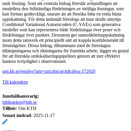
unik lösning. Som sitt centrala bidrag föreslår avhandlingen att
modellera den fullständiga fördelningen av möjliga lösningar, som
kan formas godtyckligt, snarare än att försöka hitta en enda bästa
uppskattning. För detta ändamål föreslogs att man skulle utnyttja
Conditional Variational Autoencoders (C-VAEs) som generativa
modeller som kan representera både fördelningar över poser och
fördelningar över punkter. Dessutom ger sannolikhetsuppskattning
inom detta ramverk ett principiellt sätt att koppla konfidensmått till
förutsägelser. Dessa bidrag, tillsammans med de föreslagna
tillämpningarna och riktningarna för framtida arbete, lägger en grund
för att förenkla omlokaliseringspipelines genom att mer effektivt
hantera tvetydighet i observationer.
urn.kb.se/resolve?urn=urn:nbn:se:kth:diva-372920
Till kalendern
Innehållsansvarig:
biblioteket@kth.se
Tillhör
: Om KTH
Senast ändrad
:
2025-11-17