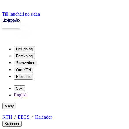
Till innehåll på sidan
Logga in
kth.se
Utbildning
Forskning
Samverkan
Om KTH
Bibliotek
Sök
English
Meny
KTH
EECS
Kalender
Kalender