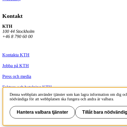
Kontakt
KTH
100 44 Stockholm
+46 8 790 60 00
Kontakta KTH
Jobba på KTH
Press och media
Faktura och betalning KTH
Denna webbplats använder tjänster som kan lagra information om dig och
Om KTH:s webbplatser
nödvändiga för att webbplatsen ska fungera och andra är valbara.
Tillgänglighetsredogörelse
Hantera valbara tjänster
Tillåt bara nödvändig
Till sidans topp