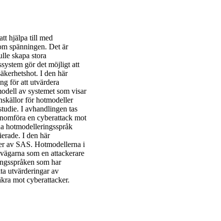
tt hjälpa till med
 om spänningen. Det är
ulle skapa stora
system gör det möjligt att
äkerhetshot. I den här
g för att utvärdera
odell av systemet som visar
nskällor för hotmodeller
tudie. I avhandlingen tas
 genomföra en cyberattack mot
da hotmodelleringsspråk
ierade. I den här
ler av SAS. Hotmodellerna i
a vägarna som en attackerare
ingsspråken som har
ta utvärderingar av
äkra mot cyberattacker.