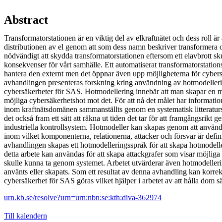
Abstract
Transformatorstationen är en viktig del av elkraftnätet och dess roll är a
distributionen av el genom att som dess namn beskriver transformera
nödvändigt att skydda transformatorstationen eftersom ett elavbrott sk
konsekvenser för vårt samhälle. Ett automatiserat transformatorstations
hantera den externt men det öppnar även upp möjligheterna för cybers
avhandlingen presenteras forskning kring användning av hotmodellerin
cybersäkerheter för SAS. Hotmodellering innebär att man skapar en m
möjliga cybersäkerhetshot mot det. För att nå det målet har informatio
inom kraftnätsdomänen sammanställts genom en systematisk litteraturs
det också fram ett sätt att räkna ut tiden det tar för att framgångsrikt
industriella kontrollsystem. Hotmodeller kan skapas genom att använ
inom vilket komponenterna, relationerna, attacker och försvar är defin
avhandlingen skapas ett hotmodelleringsspråk för att skapa hotmodel
detta arbete kan användas för att skapa attackgrafer som visar möjlig
skulle kunna ta genom systemet. Arbetet utvärderar även hotmodeller
använts eller skapats. Som ett resultat av denna avhandling kan korrek
cybersäkerhet för SAS göras vilket hjälper i arbetet av att hålla dom s
urn.kb.se/resolve?urn=urn:nbn:se:kth:diva-362974
Till kalendern