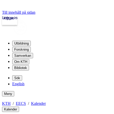
Till innehåll på sidan
Logga in
kth.se
Utbildning
Forskning
Samverkan
Om KTH
Bibliotek
Sök
English
Meny
KTH
EECS
Kalender
Kalender