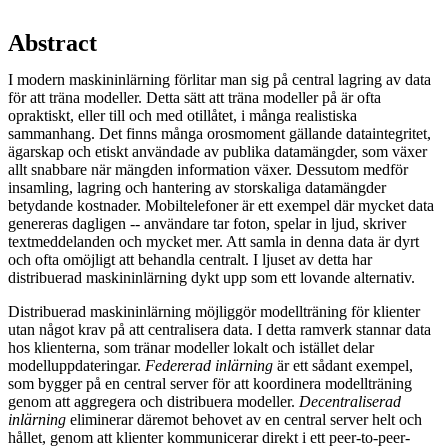
Abstract
I modern maskininlärning förlitar man sig på central lagring av data
för att träna modeller. Detta sätt att träna modeller på är ofta
opraktiskt, eller till och med otillåtet, i många realistiska
sammanhang. Det finns många orosmoment gällande dataintegritet,
ägarskap och etiskt användade av publika datamängder, som växer
allt snabbare när mängden information växer. Dessutom medför
insamling, lagring och hantering av storskaliga datamängder
betydande kostnader. Mobiltelefoner är ett exempel där mycket data
genereras dagligen -- användare tar foton, spelar in ljud, skriver
textmeddelanden och mycket mer. Att samla in denna data är dyrt
och ofta omöjligt att behandla centralt. I ljuset av detta har
distribuerad maskininlärning dykt upp som ett lovande alternativ.
Distribuerad maskininlärning möjliggör modellträning för klienter
utan något krav på att centralisera data. I detta ramverk stannar data
hos klienterna, som tränar modeller lokalt och istället delar
modelluppdateringar.
Federerad inlärning
är ett sådant exempel,
som bygger på en central server för att koordinera modellträning
genom att aggregera och distribuera modeller.
Decentraliserad
inlärning
eliminerar däremot behovet av en central server helt och
hållet, genom att klienter kommunicerar direkt i ett peer-to-peer-