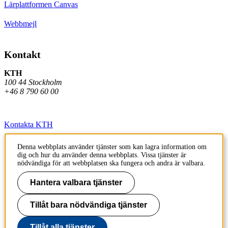
Lärplattformen Canvas
Webbmejl
Kontakt
KTH
100 44 Stockholm
+46 8 790 60 00
Kontakta KTH
Jobba på KTH
Denna webbplats använder tjänster som kan lagra information om
dig och hur du använder denna webbplats. Vissa tjänster är
Press och media
nödvändiga för att webbplatsen ska fungera och andra är valbara.
Faktura och betalning KTH
Hantera valbara tjänster
Om KTH:s webbplatser
Tillåt bara nödvändiga tjänster
Tillgänglighetsredogörelse
Tillåt alla tjänster