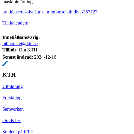
maskininlärning.
urn.kb.se/resolve?urn=urn:nbn:se:kth:diva-357727
Till kalendern
Innehållsansvarig:
biblioteket@kth.se
Tillhör
: Om KTH
Senast ändrad
:
2024-12-16
KTH
Utbildning
Forskning
Samverkan
Om KTH
Student på KTH