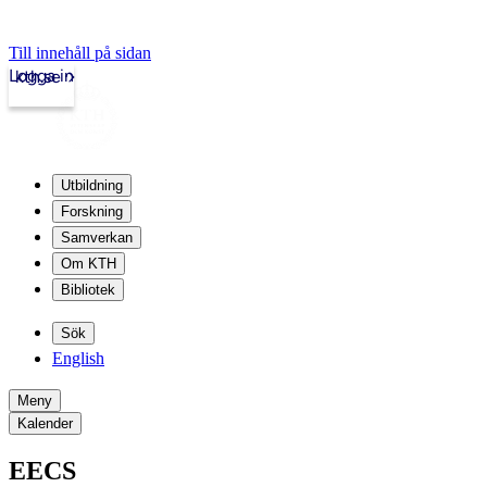
Till innehåll på sidan
Logga in
kth.se
Utbildning
Forskning
Samverkan
Om KTH
Bibliotek
Sök
English
Meny
Kalender
EECS