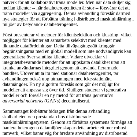
nätverk för att kollaborativt träna modeller. Men när data skiljer sig
mellan klienter -- när dataheterogeniteten är stor -- försvårar det att
träna modeller via aggregering. Denna avhandling föreslår därmed
nya strategier för att förbättra träning i distribuerad maskininlärning i
miljöer av betydande dataheterogenitet.
Först presenterar vi metoder för klientselektion och klustring, vilket
möjliggör för klienter att samarbeta selektivt med klienter med
liknande datafördelningar. Detta tillvägagångssätt kringgår
begränsningarna med en global modell som inte nödvändigtvis kan
generalisera över samtliga klienter. Vidare utvecklar vi
integritetsbevarande metoder för att uppskatta datalikhet utan att
kränka användarnas integritet genom att använda flerarmade
banditer. Utöver att ta itu med stationär dataheterogenitet, tar
avhandlingen också upp utmaningen med icke-stationära
datamängder. En ny algoritm föreslås som gör det möjligt för
modeller att anpassa sig över tid. Slutligen studerar vi generativa
modeller och föreslår en ny metod för att träna
generative
adversarial networks
(GANs) decentraliserat.
Sammantaget förbättrar bidragen från denna avhandling
skalbarheten och prestandan hos distribuerade
maskininlärningssystem. Genom att förbättra systemens förmåga att
hantera heterogena datamiljöer skapar detta arbete ett mer robust
ramverk, vilket banar väg för bredare användning av distribuerad