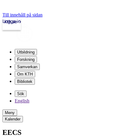
Till innehåll på sidan
Logga in
kth.se
Utbildning
Forskning
Samverkan
Om KTH
Bibliotek
Sök
English
Meny
Kalender
EECS